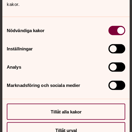
kakor.
Tillbaka till toppen
Tillbaka till innehållet
Samtyckesval
Nödvändiga kakor
Kontakt
Inställningar
Kalender
Analys
Hitta snabbt
Marknadsföring och sociala medier
Sociala kanaler
Tillåt alla kakor
Tillåt urval