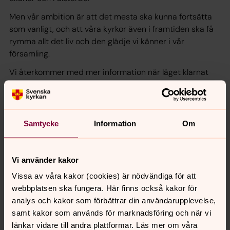
Men vår ambition är att det mesta ska kunna fortsätta
som vanligt, och att våra kyrkor även i framtiden ska få
rymma allt det liv och den glädje vi känner i vår
församling.
Vi återkommer med mer information när läget klarnat
något.
Jerker Schmidt, kyrkoherde
Samtycke
Information
Om
Senast ändrad 24 mars 2022
Vi använder kakor
Synpunkter eller frågor på sidans
innehåll?
Vissa av våra kakor (cookies) är nödvändiga för att
webbplatsen ska fungera. Här finns också kakor för
skanor-falsterbo.forsamling@svenskakyrkan.se
analys och kakor som förbättrar din användarupplevelse,
Dela
samt kakor som används för marknadsföring och när vi
länkar vidare till andra plattformar. Läs mer om våra