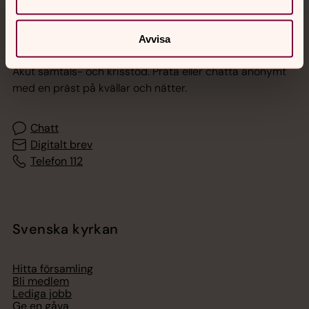
Avvisa
Jourhavande präst
Akut samtals- och krisstöd. Prata eller chatta anonymt
med en präst på kvällar och nätter.
Chatt
Digitalt brev
Telefon 112
Svenska kyrkan
Hitta församling
Bli medlem
Lediga jobb
Ge en gåva