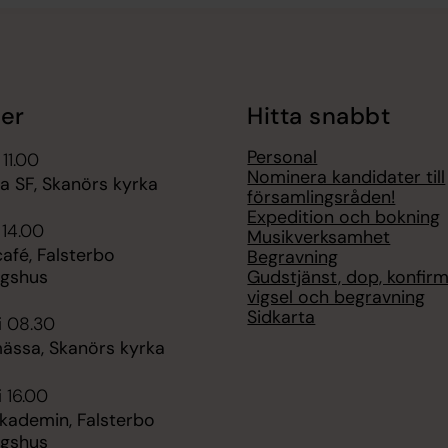
er
Hitta snabbt
Personal
 11.00
Nominera kandidater till
 SF, Skanörs kyrka
församlingsråden!
Expedition och bokning
 14.00
Musikverksamhet
fé, Falsterbo
Begravning
Gudstjänst, dop, konfirm
ngshus
vigsel och begravning
Sidkarta
i 08.30
ssa, Skanörs kyrka
i 16.00
akademin, Falsterbo
ngshus