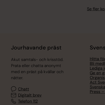
Se fler 
Jourhavande präst
Svens
Hitta f
Akut samtals- och krisstöd.
Bli med
Prata eller chatta anonymt
Lediga 
med en präst på kvällar och
Ge en g
Organis
nätter.
Act Sve
Svenska
Chatt
Press – 
Digitalt brev
Telefon 112