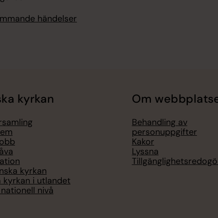
kommande händelser
ka kyrkan
Om webbplats
örsamling
Behandling av
lem
personuppgifter
jobb
Kakor
åva
Lyssna
ation
Tillgänglighetsredogö
nska kyrkan
 kyrkan i utlandet
nationell nivå