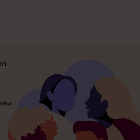
en
relse