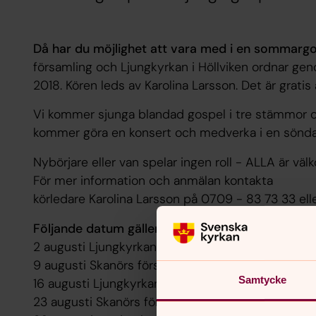
Då har du möjlighet att vara med i en sommarg
församling och Ljungkyrkan i Höllviken ordnar gen
2018. Kören leds av Karolina Larsson. Det är gratis
Vi kommer sjunga blandad gospel i tre stämmor oc
kommer göra en konsert och medverka i en sönd
Nybörjare eller van spelar ingen roll - ALLA är väl
För mer information och anmälan kontakta
körledare Karolina Larsson på 0709 - 83 73 33 ell
Följande datum gäller för repetition/framträdan
2 augusti Ljungkyrkan i Höllviken 19-21
9 augusti Skanörs församlingshem 19-21
Samtycke
16 augusti Ljungkyrkan i Höllviken 19-21
23 augusti Skanörs församlingshem 19-21