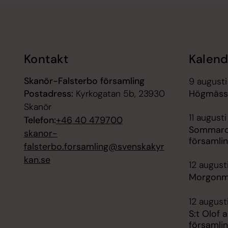
Tillbaka till toppen
Tillbaka till innehållet
Kontakt
Kalend
Skanör-Falsterbo församling
9 augusti
Postadress:
Kyrkogatan 5b, 23930
Högmässa
Skanör
11 augusti
Telefon:
+46 40 479700
Sommarca
skanor-
församli
falsterbo.forsamling@svenskakyr
kan.se
12 august
Morgonmä
12 august
S:t Olof 
församli