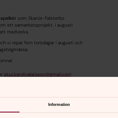
ospelkör
som Skanör-Falsterbo
om ett samarbetsprojekt, i augusti
 att medverka.
h vi repar fem torsdagar i augusti och
agshögmässa.
komna!
er
skut.karolinalarsson@gmail.com
den:
Information