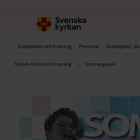
Till innehållet
Till undermeny
Expedition och bokning
Personal
Gudstjänst, do
Skanör-Falsterbo församling
Sommargospel