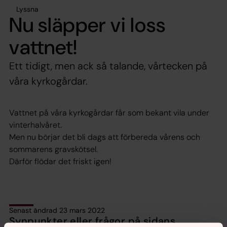
Lyssna
Nu släpper vi loss
vattnet!
Ett tidigt, men ack så talande, vårtecken på
våra kyrkogårdar.
Vattnet på våra kyrkogårdar får som bekant vila under
vinterhalvåret.
Men nu börjar det bli dags att förbereda vårens och
sommarens gravskötsel.
Därför flödar det friskt igen!
Senast ändrad 23 mars 2022
Synpunkter eller frågor på sidans