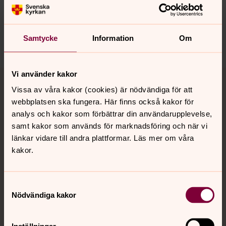
innehåll?
skanor-falsterbo.forsamling@svenskakyrkan.se
Samtycke
Information
Om
Dela
Tillbaka till toppen
Tillbaka till innehållet
Vi använder kakor
Vissa av våra kakor (cookies) är nödvändiga för att
webbplatsen ska fungera. Här finns också kakor för
analys och kakor som förbättrar din användarupplevelse,
Kontakt
samt kakor som används för marknadsföring och när vi
länkar vidare till andra plattformar. Läs mer om våra
kakor.
Kalender
Samtyckesval
Nödvändiga kakor
Hitta snabbt