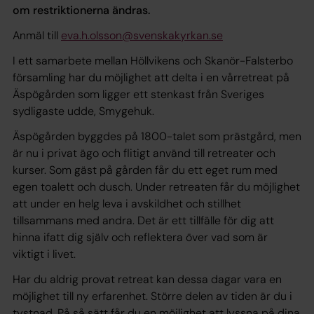
om restriktionerna ändras.
Anmäl till
eva.h.olsson@svenskakyrkan.se
I ett samarbete mellan Höllvikens och Skanör-Falsterbo
församling har du möjlighet att delta i en vårretreat på
Äspögården som ligger ett stenkast från Sveriges
sydligaste udde, Smygehuk.
Äspögården byggdes på 1800-talet som prästgård, men
är nu i privat ägo och flitigt använd till retreater och
kurser. Som gäst på gården får du ett eget rum med
egen toalett och dusch. Under retreaten får du möjlighet
att under en helg leva i avskildhet och stillhet
tillsammans med andra. Det är ett tillfälle för dig att
hinna ifatt dig själv och reflektera över vad som är
viktigt i livet.
Har du aldrig provat retreat kan dessa dagar vara en
möjlighet till ny erfarenhet. Större delen av tiden är du i
tystnad. På så sätt får du en möjlighet att lyssna på dina