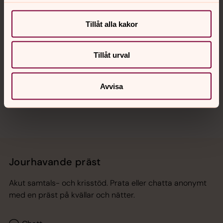
Kalender
Tillåt alla kakor
Hitta snabbt
Tillåt urval
Sociala kanaler
Avvisa
Jourhavande präst
Akut samtals- och krisstöd. Prata eller chatta anonymt
med en präst på kvällar och nätter.