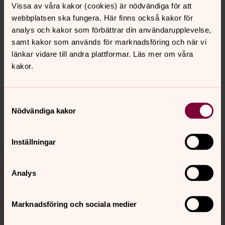
Vissa av våra kakor (cookies) är nödvändiga för att
vem han verkligen var.
webbplatsen ska fungera. Här finns också kakor för
analys och kakor som förbättrar din användarupplevelse,
samt kakor som används för marknadsföring och när vi
länkar vidare till andra plattformar. Läs mer om våra
Senast ändrad 7 april 2022
Synpunkter eller frågor på sidans
kakor.
innehåll?
skanor-falsterbo.forsamling@svenskakyrkan.se
Samtyckesval
Nödvändiga kakor
Dela
Inställningar
Tillbaka till toppen
Tillbaka till innehållet
Analys
Kontakt
Marknadsföring och sociala medier