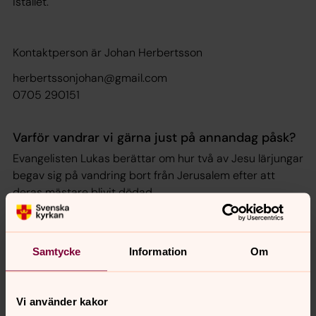
istället.
Kontaktperson är Johan Herbertsson
herbertssonjohan@gmail.com
0705 290151
Varför vandrar vi gärna just på annandag påsk?
Evangelisten Lukas berättar om hur två av Jesu lärjungar
begav sig på vandring bort från Jerusalem efter att
deras mästare blivit dödad.
De gick mot en by strax utanför staden som hette
Emmaus. På vägen slog en man följe med dem, men
lärjungarna kände inte igen honom.
Samtycke
Information
Om
Trots det samtalade de med honom, ett samtal som
enligt Bibeln fick deras hjärtan att brinna.
Men det var först senare under kvällen, när de skulle äta
Vi använder kakor
tillsammans och mannen bröt brödet, som de förstod