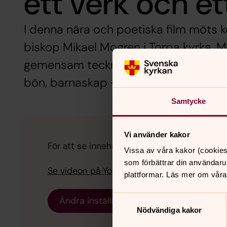
ett verk och et
I denna nära och poetiska film möts
biskop Mikael Mogren i Torpa kyrka. 
gemensam teckning växer ett djupt s
bön, barnaskap – och det som inte låte
Samtycke
Vi använder kakor
För att se innehållet behöver du acceptera 
Vissa av våra kakor (cookies
som förbättrar din användaru
Se videon på YouTube i stället.
plattformar. Läs mer om våra
Samtyckesval
Ändra inställningar
Nödvändiga kakor