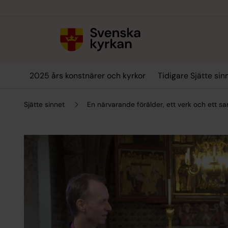
Till innehållet
Till undermeny
2025 års konstnärer och kyrkor
Tidigare Sjätte sin
Sjätte sinnet
En närvarande förälder, ett verk och ett sa