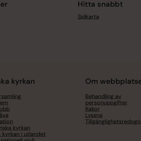
er
Hitta snabbt
Sidkarta
ka kyrkan
Om webbplats
örsamling
Behandling av
lem
personuppgifter
jobb
Kakor
åva
Lyssna
ation
Tillgänglighetsredogö
nska kyrkan
 kyrkan i utlandet
nationell nivå