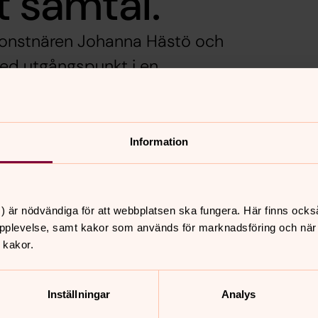
t samtal.
 konstnären Johanna Hästö och
Med utgångspunkt i en
amtal fram om föräldraskap,
r sig fångas i ord.
Information
kakor för marknadsföring.
) är nödvändiga för att webbplatsen ska fungera. Här finns ocks
pplevelse, samt kakor som används för marknadsföring och när vi
 kakor.
Inställningar
Analys