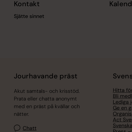
Kontakt
Kalend
Sjätte sinnet
Jourhavande präst
Svens
Hitta f
Akut samtals- och krisstöd.
Bli med
Prata eller chatta anonymt
Lediga 
med en präst på kvällar och
Ge en g
Organis
nätter.
Act Sve
Svenska
Chatt
Press – 