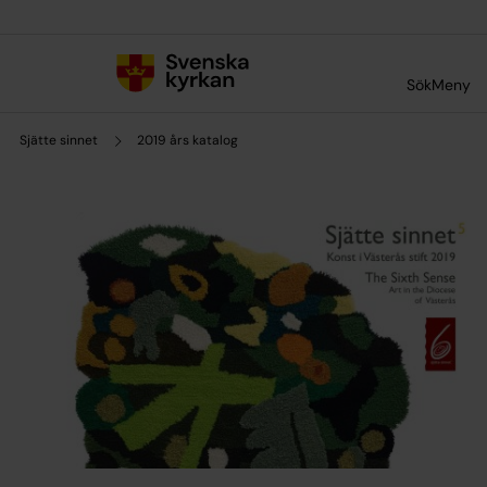
Till innehållet
Till undermeny
Sök
Meny
Sjätte sinnet
2019 års katalog