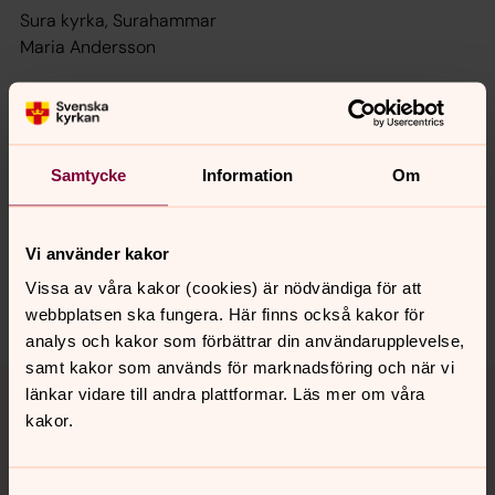
Sura kyrka, Surahammar
Maria Andersson
S:t Lars kyrka, Hallstahammar
Sonja Larsson
Ladda ner 2019 års katalog.
Samtycke
Information
Om
Vi använder kakor
Senast ändrad 1 december 2021
Vissa av våra kakor (cookies) är nödvändiga för att
Dela
webbplatsen ska fungera. Här finns också kakor för
analys och kakor som förbättrar din användarupplevelse,
samt kakor som används för marknadsföring och när vi
Tillbaka till toppen
Tillbaka till innehållet
länkar vidare till andra plattformar. Läs mer om våra
kakor.
Kontakt