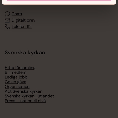
Chatt
Digitalt brev
Telefon 112
Svenska kyrkan
Hitta församling
Bli medlem
Lediga jobb
Ge en gåva
Organisation
Act Svenska kyrkan
Svenska kyrkan i utlandet
Press – nationell nivå