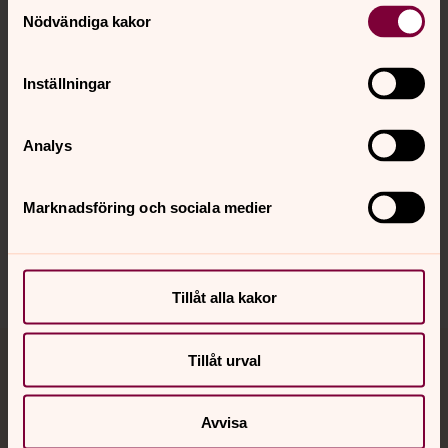
Samtyckesval
Nödvändiga kakor
Kalender
Inställningar
Hitta snabbt
Analys
Marknadsföring och sociala medier
Sociala kanaler
Tillåt alla kakor
Tillåt urval
Jourhavande präst
Akut samtals- och krisstöd. Prata eller chatta anonymt
Avvisa
med en präst på kvällar och nätter.