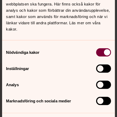
Köpings kyrka
webbplatsen ska fungera. Här finns också kakor för
Kl. 17.00: Högtidlig invigning i närvaro av biskopen, med
analys och kakor som förbättrar din användarupplevelse,
konstnären Kari Steihaug.
samt kakor som används för marknadsföring och när vi
länkar vidare till andra plattformar. Läs mer om våra
kakor.
Senast ändrad 30 maj 2025
Samtyckesval
Dela
Nödvändiga kakor
Tillbaka till toppen
Tillbaka till innehållet
Inställningar
Analys
Kontakt
Marknadsföring och sociala medier
Kalender