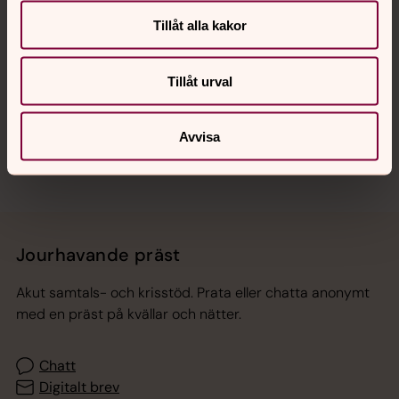
Tillåt alla kakor
Hitta snabbt
Tillåt urval
Sociala kanaler
Avvisa
Jourhavande präst
Akut samtals- och krisstöd. Prata eller chatta anonymt
med en präst på kvällar och nätter.
Chatt
Digitalt brev