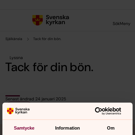
Till innehållet
Till undermeny
Sök
Meny
Själkänsla
Tack för din bön.
Lyssna
Tack för din bön.
Senast ändrad 24 januari 2025
Dela
Tillbaka till toppen
Tillbaka till innehållet
Samtycke
Information
Om