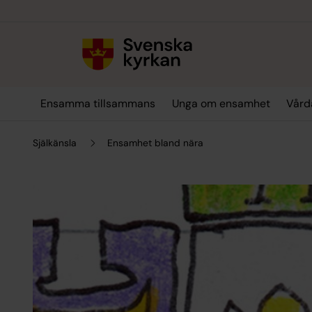
Till innehållet
Till undermeny
Ensamma tillsammans
Unga om ensamhet
Vård
Själkänsla
Ensamhet bland nära