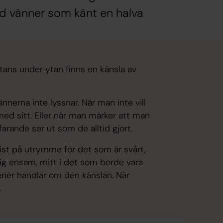
nd vänner som känt en halva
stans under ytan finns en känsla av
ännerna inte lyssnar. När man inte vill
 med sitt. Eller när man märker att man
arande ser ut som de alltid gjort.
rist på utrymme för det som är svårt,
sig ensam, mitt i det som borde vara
ier handlar om den känslan. När
.