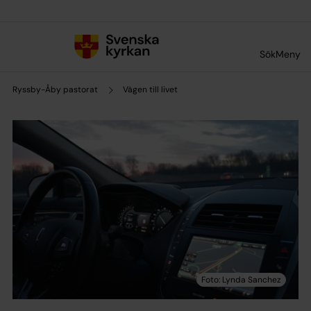
Till innehållet
Till undermeny
Sök
Meny
Ryssby-Åby pastorat
Vägen till livet