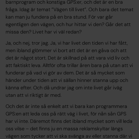
barnprogram och konstiga GPS:er, och det är en bra
fråga. Idag är temat ”Vägen till livet”. Och bara det temat
kan man ju fundera på en bra stund. För var går
egentligen den vägen, och hur hittar vi den? Går det att
missa den? Livet har vi väl redan?
Ja, och nej, tror jag. Ja, vi har livet den tiden vi har fått,
men ibland glömmer vi bort att det är en gåva och att
det är något stort. Det är skillnad på att vara vid liv och
att faktiskt leva. Alltför ofta trillar åren bara på utan att vi
funderar på vad vi gör av dem. Det är så mycket som
händer under tiden att vi sällan hinner stanna upp och
känna efter. Och då undrar jag om inte livet går iväg
utan att vi riktigt är med.
Och det är inte så enkelt att vi bara kan programmera
GPS:en att leda oss på rätt väg i livet, för nån sån GPS
har vi inte. Däremot finns det ibland mycket som vill leda
oss vilse – det finns ju en massa reklamskyltar längs
vägen som tycker att vi ska svänga av eller stanna där vi