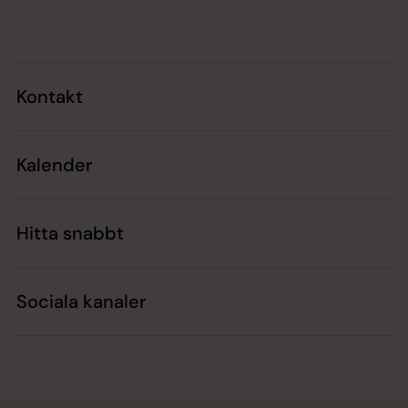
Tillbaka till toppen
Tillbaka till innehållet
Kontakt
Kalender
Hitta snabbt
Sociala kanaler