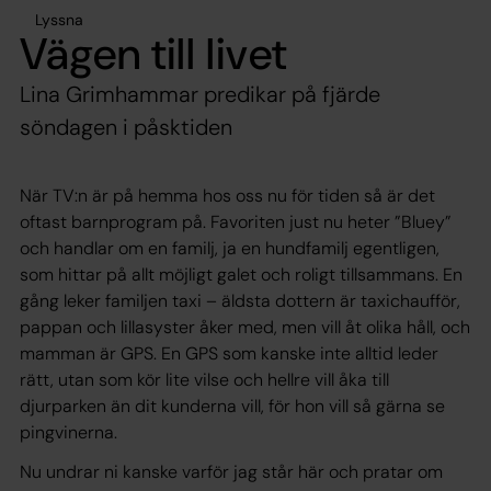
Lyssna
Vägen till livet
Lina Grimhammar predikar på fjärde
söndagen i påsktiden
När TV:n är på hemma hos oss nu för tiden så är det
oftast barnprogram på. Favoriten just nu heter ”Bluey”
och handlar om en familj, ja en hundfamilj egentligen,
som hittar på allt möjligt galet och roligt tillsammans. En
gång leker familjen taxi – äldsta dottern är taxichaufför,
pappan och lillasyster åker med, men vill åt olika håll, och
mamman är GPS. En GPS som kanske inte alltid leder
rätt, utan som kör lite vilse och hellre vill åka till
djurparken än dit kunderna vill, för hon vill så gärna se
pingvinerna.
Nu undrar ni kanske varför jag står här och pratar om