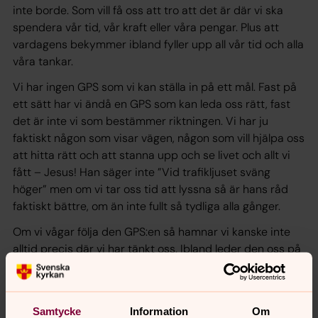
inte borde. Som vill få oss att tro att det är där vi ska
spendera vår tid, vår kraft eller våra pengar. Plus att
vardagens bekymmer ibland fyller upp all vår tid och alla
våra tankar.
Vi har ingen GPS som vi kan ställa in på ett mål. Fast på
ett sätt har vi ändå en GPS som kan leda oss rätt, fast
det är inte vi som bestämmer riktningen. Vi har ju
faktiskt någon som visar vägen, någon som vill hjälpa oss
att hitta rätt och att stanna upp och se livet och allt vi
fått – Jesus! Han säger inte ”Vid trafikljuset sväng
höger” men om vi tar oss tid att lyssna så är hans råd
faktiskt bättre, om än inte fullt så tydliga alla gånger.
Om vi vågar följa den GPS:en så hamnar vi kanske inte
alltid precis där vi har tänkt oss. Ibland leder den oss på
andra vägar än dem som vi kan se. Kanske oftast inte till
djurparken, som i barnprogrammet, eller kanske precis
dit för att vi ska stanna upp och se världen, vad vet jag?
Samtycke
Information
Om