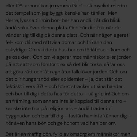
eller OS-arenor kan ju rymma Gud –
så mycket mindre
det tempel som jag byggt
, kanske han tänker.
Men
Herre, lyssna till min bön
, ber han ändå.
Låt din blick
ändå vaka över denna plats. Och hör ditt folk när de
vänder sig till dig på denna plats. Och när någon agerat
fel- kom då med rättvisa domar och frikänn den
oskyldige. Om vi i detta hus ber om förlåtelse – kom och
ge oss den. Och om vi agerar mot människor eller jorden
på ett sätt som förstör t ex så det blir torka, så lär oss
att göra rätt och låt regn åter falla över jorden. Och om
det blir hungersnöd eller epidemier
– ja, det står det
faktiskt i vers 37! –
och folket sträcker ut sina händer
och ber till dig i detta hus för detta – så grip in! Och om
en främling, som annars inte är kopplad till denna tro –
kanske inte tror på religion alls – ändå träder in i
byggnaden och ber till dig – fastän han inte känner dig –
hör även hans bön och ge honom vad han ber om.
Det är en maffig bön, fylld av omsorg om människor men