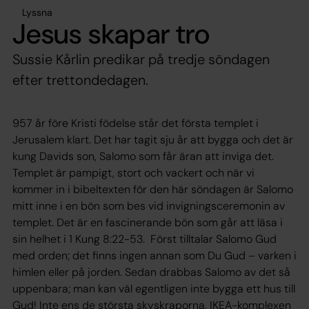
Lyssna
Jesus skapar tro
Sussie Kårlin predikar på tredje söndagen
efter trettondedagen.
957 år före Kristi födelse står det första templet i
Jerusalem klart. Det har tagit sju år att bygga och det är
kung Davids son, Salomo som får äran att inviga det.
Templet är pampigt, stort och vackert och när vi
kommer in i bibeltexten för den här söndagen är Salomo
mitt inne i en bön som bes vid invigningsceremonin av
templet. Det är en fascinerande bön som går att läsa i
sin helhet i 1 Kung 8:22-53. Först tilltalar Salomo Gud
med orden;
det finns ingen annan som Du Gud – varken i
himlen eller på jorden
. Sedan drabbas Salomo av det så
uppenbara; man kan väl egentligen inte bygga ett hus till
Gud! Inte ens de största skyskraporna, IKEA-komplexen