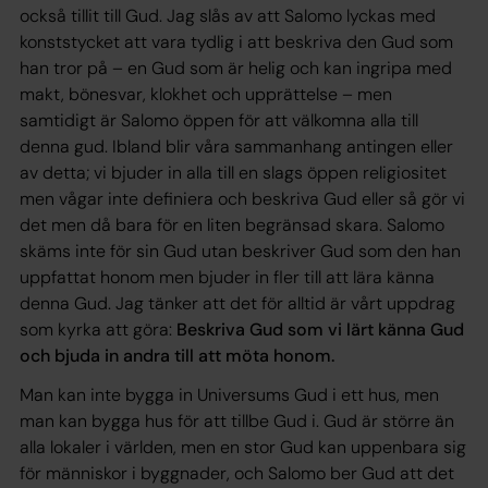
också tillit till Gud. Jag slås av att Salomo lyckas med
konststycket att vara tydlig i att beskriva den Gud som
han tror på – en Gud som är helig och kan ingripa med
makt, bönesvar, klokhet och upprättelse – men
samtidigt är Salomo öppen för att välkomna alla till
denna gud. Ibland blir våra sammanhang antingen eller
av detta; vi bjuder in alla till en slags öppen religiositet
men vågar inte definiera och beskriva Gud eller så gör vi
det men då bara för en liten begränsad skara. Salomo
skäms inte för sin Gud utan beskriver Gud som den han
uppfattat honom men bjuder in fler till att lära känna
denna Gud. Jag tänker att det för alltid är vårt uppdrag
som kyrka att göra:
Beskriva Gud som vi lärt känna Gud
och bjuda in andra till att möta honom.
Man kan inte bygga in Universums Gud i ett hus, men
man kan bygga hus för att tillbe Gud i. Gud är större än
alla lokaler i världen, men en stor Gud kan uppenbara sig
för människor i byggnader, och Salomo ber Gud att det