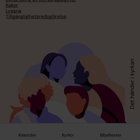
Kakor
Lyssna
Tillgänglighetsredogörelse
Kalender
Kyrkor
Bibeltexter