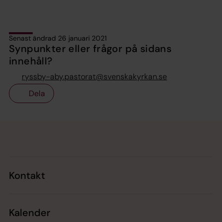
Senast ändrad 26 januari 2021
Synpunkter eller frågor på sidans
innehåll?
ryssby-aby.pastorat@svenskakyrkan.se
Dela
Tillbaka till toppen
Tillbaka till innehållet
Kontakt
Kalender