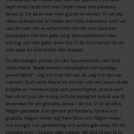
tagit emot Guds ord men Ordet hade inte påverka
deras liv. De sa en sak men gjorde en annan. Vi vet alla
vilken skillnad det är mellan att möta människor som vet
vad de talar om av erfarenhet och de som bara kan
kunskapen. Det kan gälla sorg, barnuppfostran eller
träning, och det gäller även tro. Vi får förtroende för de
som talar av erfarenhet eller empati.
En del teologer pratar om det fascinerande i att Gud
valde Maria
”
trots
hennes mänsklighet och syndiga
personlighet”
. Jag tror inte det var så. Jag tror det var
tvärtom; Gud valde Maria för att han ville att Jesus skulle
präglas av hennes kropp och personlighet, precis som
han vill att just din kropp och personlighet också ska få
användas för att gestalta Jesus i vår tid. Vi är så olika.
Någon gestaltar tron genom att fundera, forska och
grubbla. Någon tvivlar sig fram till en tro. Någon målar
och sjunger i sin gestaltning och andra
gör
saker för att
gestalta tron – bygger eller hjälper. Att låta Ordet få ta