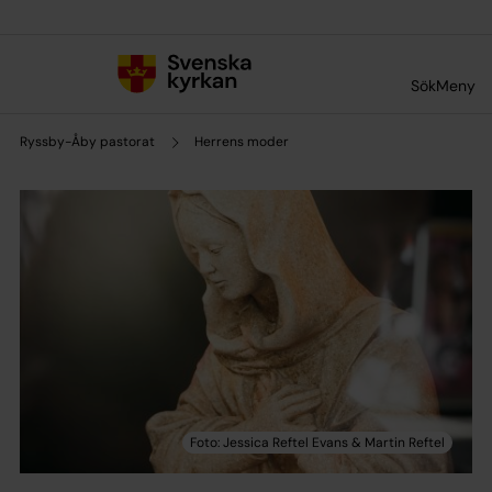
Till innehållet
Till undermeny
Sök
Meny
Ryssby-Åby pastorat
Herrens moder