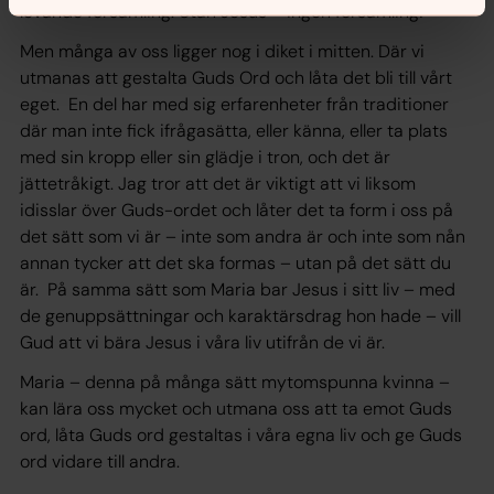
levande församling. Utan Jesus – ingen församling!
Men många av oss ligger nog i diket i mitten. Där vi
utmanas att gestalta Guds Ord och låta det bli till vårt
eget. En del har med sig erfarenheter från traditioner
där man inte fick ifrågasätta, eller känna, eller ta plats
med sin kropp eller sin glädje i tron, och det är
jättetråkigt. Jag tror att det är viktigt att vi liksom
idisslar över Guds-ordet och låter det ta form i oss på
det sätt som vi är – inte som andra är och inte som nån
annan tycker att det ska formas – utan på det sätt du
är. På samma sätt som Maria bar Jesus i sitt liv – med
de genuppsättningar och karaktärsdrag hon hade – vill
Gud att vi bära Jesus i våra liv utifrån de vi är.
Maria – denna på många sätt mytomspunna kvinna –
kan lära oss mycket och utmana oss att ta emot Guds
ord, låta Guds ord gestaltas i våra egna liv och ge Guds
ord vidare till andra.