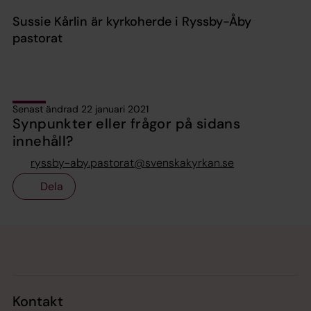
Sussie Kårlin är kyrkoherde i Ryssby-Åby
pastorat
Senast ändrad 22 januari 2021
Synpunkter eller frågor på sidans
innehåll?
ryssby-aby.pastorat@svenskakyrkan.se
Dela
Tillbaka till toppen
Tillbaka till innehållet
Kontakt