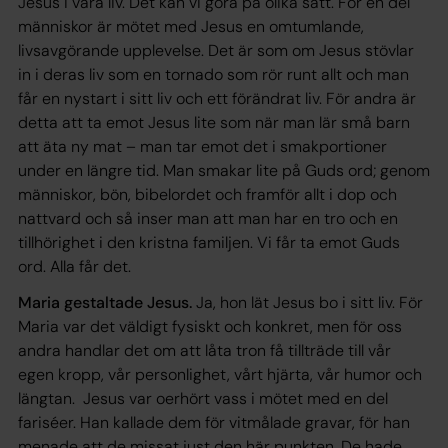
Jesus i våra liv. Det kan vi göra på olika sätt. För en del
människor är mötet med Jesus en omtumlande,
livsavgörande upplevelse. Det är som om Jesus stövlar
in i deras liv som en tornado som rör runt allt och man
får en nystart i sitt liv och ett förändrat liv. För andra är
detta att ta emot Jesus lite som när man lär små barn
att äta ny mat – man tar emot det i smakportioner
under en längre tid. Man smakar lite på Guds ord; genom
människor, bön, bibelordet och framför allt i dop och
nattvard och så inser man att man har en tro och en
tillhörighet i den kristna familjen. Vi får ta emot Guds
ord. Alla får det.
Maria gestaltade Jesus.
Ja, hon lät Jesus bo i sitt liv. För
Maria var det väldigt fysiskt och konkret, men för oss
andra handlar det om att låta tron få tillträde till vår
egen kropp, vår personlighet, vårt hjärta, vår humor och
längtan. Jesus var oerhört vass i mötet med en del
fariséer. Han kallade dem för vitmålade gravar, för han
menade att de missat just den här punkten. De hade