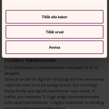
United Voices medverkar på Gudstjänster och gör egna
konserter varje termin.
Ledare: Angelica Örneholm,
Tillåt alla kakor
angelica.orneholm@svenskakyrkan.se
I vår musikverksamhet samarbetar vi med SENSUS.
Tillåt urval
Hjärtligt välkomna till en ny termin med nya möjligheter
till skoj och gemenskap!
Avvisa
Frösåkers Vokalensemble
En projektbaserad vokalensemble med plats för 8-12
sångare.
Detta är en kör för dig som vill sjunga lite mer avancerad
repertoar med stort personligt ansvar och samtidigt
slippa binda upp dig på repetitioner varje vecka. Vi
träffas och repeterar 3-4 ggr enligt överenskommelse
inför varje framträdande. Tidigare erfarenhet av körsång
och god notläsningsförmåga krävs.