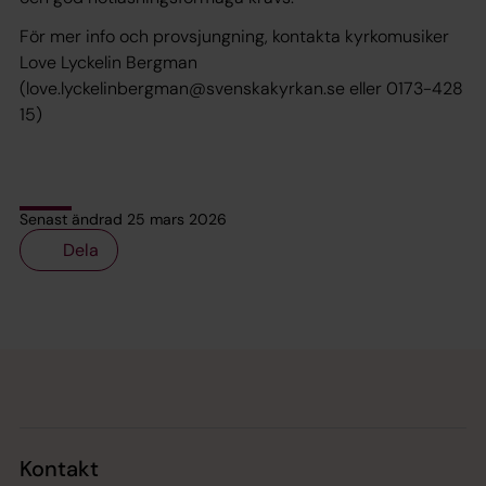
För mer info och provsjungning, kontakta kyrkomusiker
Love Lyckelin Bergman
(love.lyckelinbergman@svenskakyrkan.se eller 0173-428
15)
Senast ändrad 25 mars 2026
Dela
Tillbaka till toppen
Tillbaka till innehållet
Kontakt