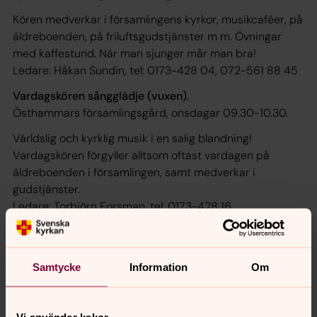
Kören medverkar i församlingens kyrkor, musikcaféer, på
äldreboenden, på friluftsgudstjänster m m. Övningar
med kaffestund. När man sjunger mår man bra!
Ledare: Håkan Sundin, tel: 0173-428 04, 072-561 88 45
Vardagskören sångglädje (vuxen).
Östhammars församlingsgård, onsdagar 09.30-10.30.
Världslig och kyrklig musik i en salig blandning!
Vardagskören förgyller alltsom oftast vardagen på
äldreboenden i församlingen, samt medverkar i
gudstjänster.
Ledare: Torbjörn Forsman, tel: 0173-428 16
Östhammars motettkör (vuxen).
Östhammars församlingsgård, onsdagar 18.30-21.00.
Samtycke
Information
Om
Du behöver ha sjungit i kör förut och/eller vara tonsäker
samt kunna läsa noter.
Ledare: Love Lyckelin Bergman, e-post: