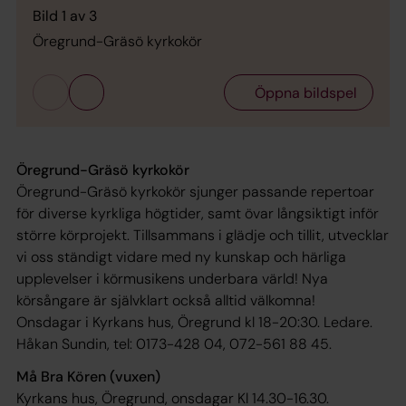
Bild 1 av 3
Öregrund-Gräsö kyrkokör
Öppna bildspel
Öregrund-Gräsö kyrkokör
Öregrund-Gräsö kyrkokör sjunger passande repertoar
för diverse kyrkliga högtider, samt övar långsiktigt inför
större körprojekt. Tillsammans i glädje och tillit, utvecklar
vi oss ständigt vidare med ny kunskap och härliga
upplevelser i körmusikens underbara värld! Nya
körsångare är självklart också alltid välkomna!
Onsdagar i Kyrkans hus, Öregrund kl 18-20:30. Ledare.
Håkan Sundin, tel: 0173-428 04, 072-561 88 45.
Må Bra Kören (vuxen)
Kyrkans hus, Öregrund, onsdagar Kl 14.30-16.30.