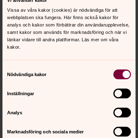
Vi använder kakor
love.lyckelinbergman@svenskakyrkan.se
Vissa av våra kakor (cookies) är nödvändiga för att
tel. 0173-428 15, sms 070-719 64 17
webbplatsen ska fungera. Här finns också kakor för
Barnkörer
analys och kakor som förbättrar din användarupplevelse,
Tips till dig som har barn i åldern 5-15 år.
samt kakor som används för marknadsföring och när vi
Har du barn i åldern 5-15 år som är nyfiken på
länkar vidare till andra plattformar. Läs mer om våra
musicerande, vill sjunga solo eller i kör eller som älskar
kakor.
att pyssla? Hör av dig till elin.scott@svenskakyrkan.se
om intresse finns. Håll koll på barnverksamhetens
Facebooksida:
Samtyckesval
https://www.facebook.com/roslagensnorrasbarnverksam
Nödvändiga kakor
het
Inställningar
Alla våra barn- och familjeverksamheter är kostnadsfria.
United Voices (fr. 13 år)
Analys
Tisdagar udda veckor kl 18.00 i Östhammars
församlingsgård. Jämna veckor i Kyrkans hus i Gimo. Vi
Marknadsföring och sociala medier
sjunger pop, rock, soul, schlager och gospel.