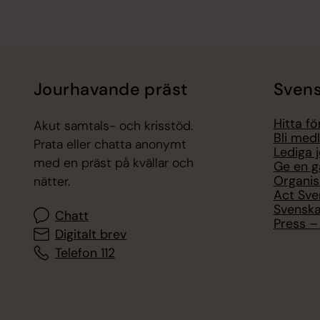
Jourhavande präst
Svens
Hitta f
Akut samtals- och krisstöd.
Bli med
Prata eller chatta anonymt
Lediga 
med en präst på kvällar och
Ge en g
Organis
nätter.
Act Sve
Svenska
Chatt
Press – 
Digitalt brev
Telefon 112