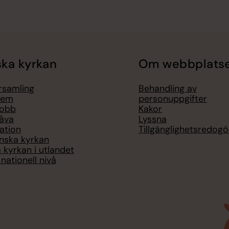
ka kyrkan
Om webbplats
örsamling
Behandling av
lem
personuppgifter
jobb
Kakor
åva
Lyssna
ation
Tillgänglighetsredogö
nska kyrkan
 kyrkan i utlandet
nationell nivå