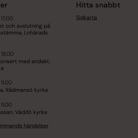
er
Hitta snabbt
Sidkarta
 17.00
st och avslutning på
sstämma, Lohärads
 18.00
nsert med andakt,
ka
 11.00
a, Rådmansö kyrka
 11.00
san, Väddö kyrka
kommande händelser