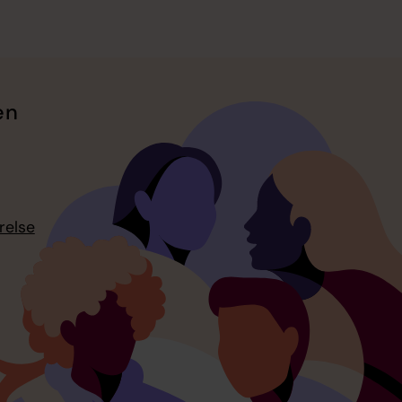
en
relse