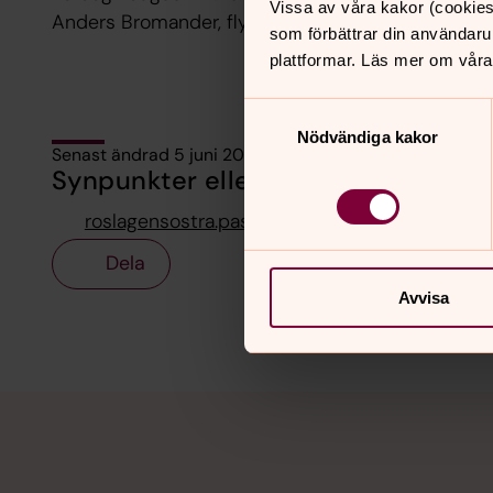
Vissa av våra kakor (cookies
Anders Bromander, flygel. Thomas Arnesen, gitarr
som förbättrar din användaru
plattformar. Läs mer om våra
Samtyckesval
Nödvändiga kakor
Senast ändrad 5 juni 2026
Synpunkter eller frågor på sidans i
roslagensostra.pastorat@svenskakyrkan.se
Dela
Avvisa
Tillbaka till toppen
Tillbaka till innehållet