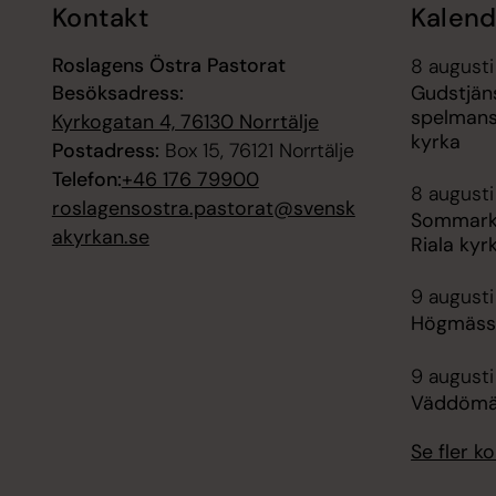
Kontakt
Kalend
Roslagens Östra Pastorat
8 augusti
Besöksadress:
Gudstjän
spelman
Kyrkogatan 4, 76130 Norrtälje
kyrka
Postadress:
Box 15, 76121 Norrtälje
Telefon:
+46 176 79900
8 augusti
roslagensostra.pastorat@svensk
Sommarko
akyrkan.se
Riala kyr
9 augusti
Högmäss
9 augusti
Väddömäs
Se fler 