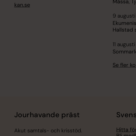
Mässa, Tj
kan.se
9 augusti
Ekumenisk
Hallstad 
11 augusti
Sommarlo
Se fler 
Jourhavande präst
Svens
Hitta f
Akut samtals- och krisstöd.
Bli med