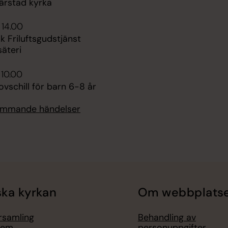
ärstad kyrka
 14.00
 Friluftsgudstjänst
säteri
 10.00
vschill för barn 6-8 år
kommande händelser
ka kyrkan
Om webbplats
örsamling
Behandling av
lem
personuppgifter