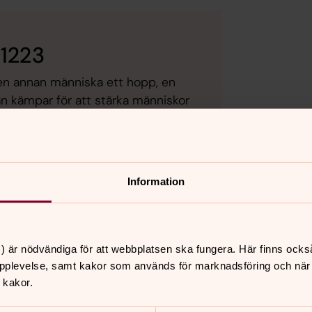
 1223
e en annan människa ett hopp, en
n kämpar för att stärka människor
t, utbildning och hälsa. Tack för
Information
) är nödvändiga för att webbplatsen ska fungera. Här finns ocks
pplevelse, samt kakor som används för marknadsföring och när vi
ser olika ut. I natt vaknar miljontals
 kakor.