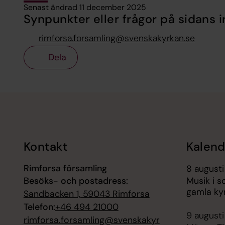
Senast ändrad 11 december 2025
Synpunkter eller frågor på sidans i
rimforsa.forsamling@svenskakyrkan.se
Dela
Tillbaka till toppen
Tillbaka till innehållet
Kontakt
Kalend
Rimforsa församling
8 augusti
Besöks- och postadress:
Musik i 
gamla ky
Sandbacken 1, 59043 Rimforsa
Telefon:
+46 494 21000
9 augusti
rimforsa.forsamling@svenskakyr