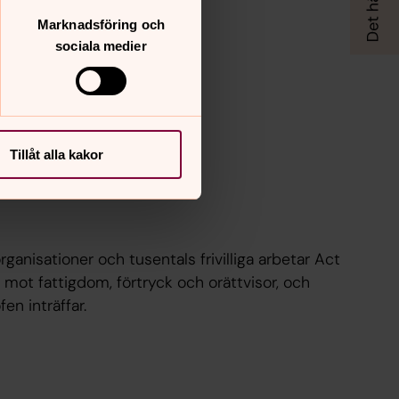
Marknadsföring och
sociala medier
Tillåt alla kakor
ganisationer och tusentals frivilliga arbetar Act
 mot fattigdom, förtryck och orättvisor, och
en inträffar.