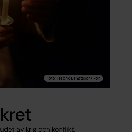
rkret
judet av krig och konflikt.