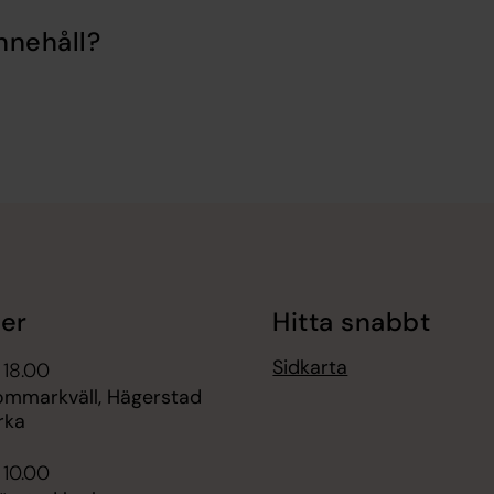
nnehåll?
er
Hitta snabbt
Sidkarta
 18.00
sommarkväll, Hägerstad
rka
 10.00