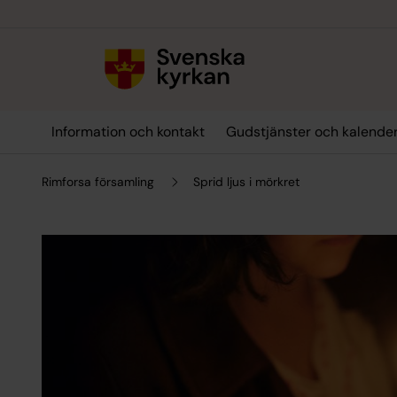
Till innehållet
Till undermeny
Information och kontakt
Gudstjänster och kalende
Rimforsa församling
Sprid ljus i mörkret