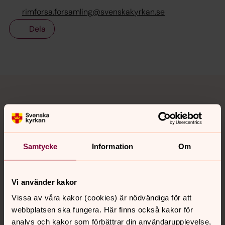
rimforsa.forsamling@svenskakyrkan.se
Dela
Tillbaka till toppen
Tillbaka till innehållet
Kontakt
Samtycke
Information
Om
Kalender
Vi använder kakor
Vissa av våra kakor (cookies) är nödvändiga för att
Hitta snabbt
webbplatsen ska fungera. Här finns också kakor för
analys och kakor som förbättrar din användarupplevelse,