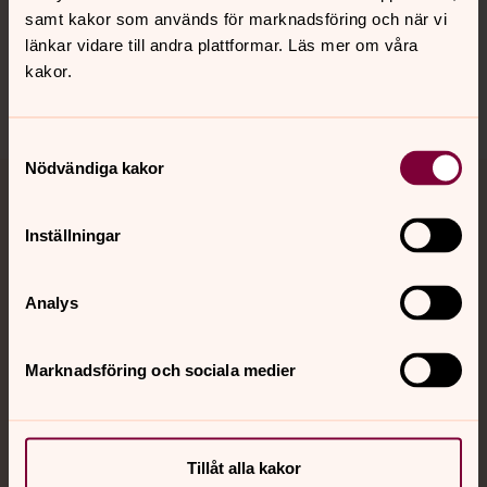
samt kakor som används för marknadsföring och när vi
Sociala kanaler
länkar vidare till andra plattformar. Läs mer om våra
kakor.
Samtyckesval
Nödvändiga kakor
Jourhavande präst
Inställningar
Akut samtals- och krisstöd. Prata eller chatta anonymt
med en präst på kvällar och nätter.
Analys
Chatt
Marknadsföring och sociala medier
Digitalt brev
Telefon 112
Tillåt alla kakor