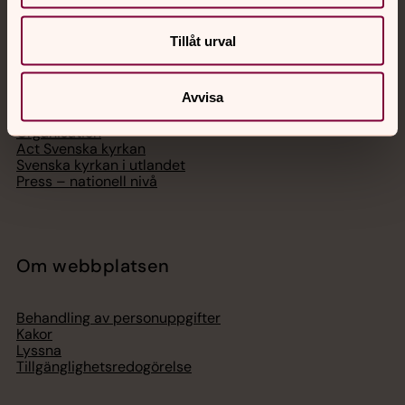
Svenska kyrkan
Tillåt urval
Hitta församling
Bli medlem
Avvisa
Lediga jobb
Ge en gåva
Organisation
Act Svenska kyrkan
Svenska kyrkan i utlandet
Press – nationell nivå
Om webbplatsen
Behandling av personuppgifter
Kakor
Lyssna
Tillgänglighetsredogörelse