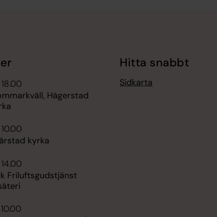
er
Hitta snabbt
Sidkarta
 18.00
sommarkväll, Hägerstad
rka
 10.00
ärstad kyrka
 14.00
 Friluftsgudstjänst
säteri
 10.00