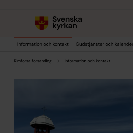
Till innehållet
Till undermeny
Information och kontakt
Gudstjänster och kalende
Rimforsa församling
Information och kontakt