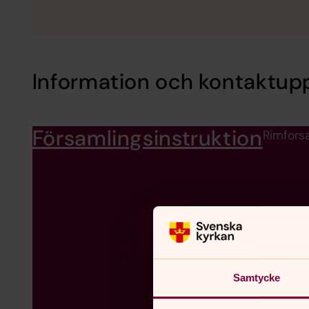
Information och kontaktupp
Församlingsinstruktion
Rimforsa
Samtycke