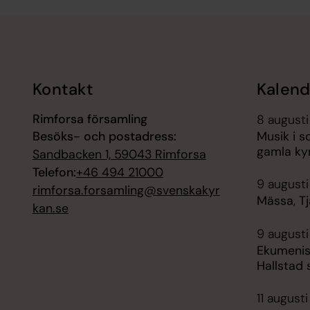
Tillbaka till toppen
Tillbaka till innehållet
Kontakt
Kalend
Rimforsa församling
8 augusti
Besöks- och postadress:
Musik i 
gamla ky
Sandbacken 1, 59043 Rimforsa
Telefon:
+46 494 21000
9 augusti
rimforsa.forsamling@svenskakyr
Mässa, Tj
kan.se
9 augusti
Ekumenisk
Hallstad 
11 augusti