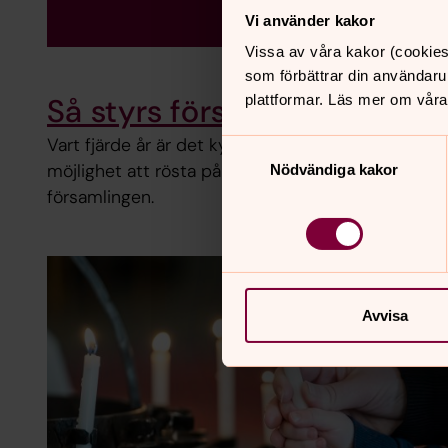
Vi använder kakor
Vissa av våra kakor (cookies
som förbättrar din användaru
Så styrs församlingen
plattformar. Läs mer om våra
Vart fjärde år är det kyrkoval. Då har du som är 
Samtyckesval
möjlighet att rösta på vilka du vill ska sitta i kyrk
Nödvändiga kakor
församlingen.
Avvisa