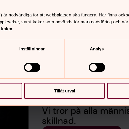
) är nödvändiga för att webbplatsen ska fungera. Här finns ocks
pplevelse, samt kakor som används för marknadsföring och när vi
GDPR
 kakor.
medlem i Svenska kyrkan
Så här behandlar vi dina 
ofullmäktige och styra
Inställningar
Analys
Tillåt urval
Vi tror på alla männis
skillnad.