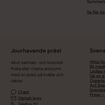
Sommarlo
Se fler 
Jourhavande präst
Svens
Hitta f
Akut samtals- och krisstöd.
Bli med
Prata eller chatta anonymt
Lediga 
med en präst på kvällar och
Ge en g
Organis
nätter.
Act Sve
Svenska
Chatt
Press – 
Digitalt brev
Telefon 112