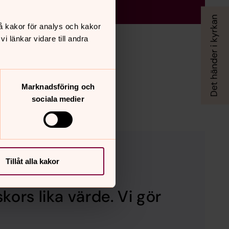
å kakor för analys och kakor
 länkar vidare till andra
personuppgifter
Marknadsföring och
sociala medier
Tillåt alla kakor
kors lika värde. Vi gör