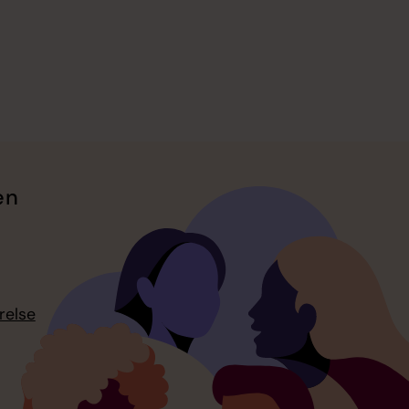
en
relse