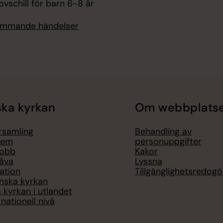
vschill för barn 6-8 år
kommande händelser
ka kyrkan
Om webbplats
örsamling
Behandling av
lem
personuppgifter
jobb
Kakor
åva
Lyssna
ation
Tillgänglighetsredogö
nska kyrkan
 kyrkan i utlandet
nationell nivå