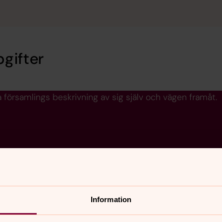
gifter
 församlings beskrivning av sig själv och vägen framåt.
Information