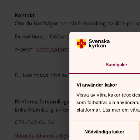
Kontakt
Om du har frågor om vår behandling av dina person
Expeditionen, 0494-210 00
e-post:
rimforsa.forsamling@svenskakyrkan.se
Samtycke
Du kan också höra av dig till Rimforsa församlin
Vi använder kakor
Vissa av våra kakor (cookies
Rimforsa församlings dataskyddsombud
som förbättrar din användaru
Erika Malmberg, inTechrity
plattformar. Läs mer om våra
072-549 64 34
Samtyckesval
Nödvändiga kakor
dataskyddsombud@intechrity.se