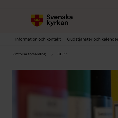
Till innehållet
Till undermeny
Information och kontakt
Gudstjänster och kalende
Rimforsa församling
GDPR