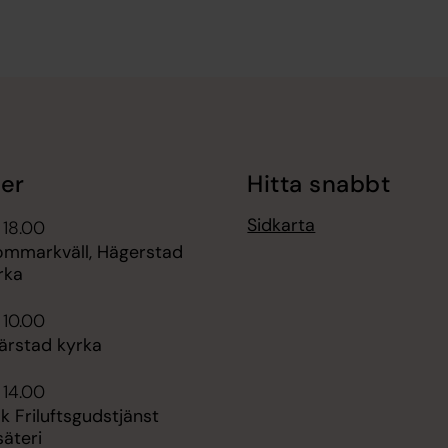
er
Hitta snabbt
Sidkarta
 18.00
sommarkväll, Hägerstad
rka
 10.00
ärstad kyrka
 14.00
 Friluftsgudstjänst
säteri