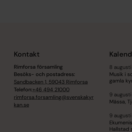
Tillbaka till toppen
Tillbaka till innehållet
Kontakt
Kalend
Rimforsa församling
8 augusti
Besöks- och postadress:
Musik i 
gamla ky
Sandbacken 1, 59043 Rimforsa
Telefon:
+46 494 21000
9 augusti
rimforsa.forsamling@svenskakyr
Mässa, Tj
kan.se
9 augusti
Ekumenisk
Hallstad 