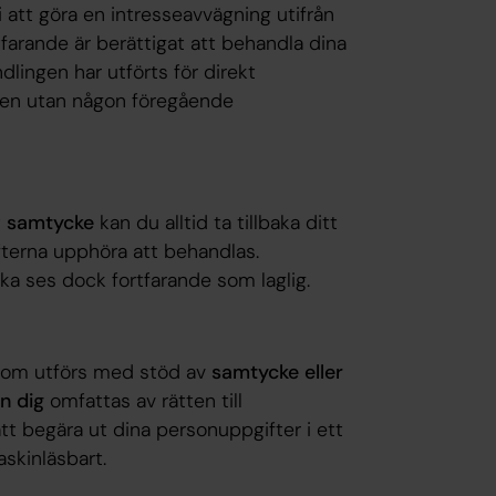
att göra en intresseavvägning utifrån
farande är berättigat att behandla dina
lingen har utförts för direkt
den utan någon föregående
t
samtycke
kan du alltid ta tillbaka ditt
terna upphöra att behandlas.
ka ses dock fortfarande som laglig.
 som utförs med stöd av
samtycke eller
n dig
omfattas av rätten till
 att begära ut dina personuppgifter i ett
skinläsbart.