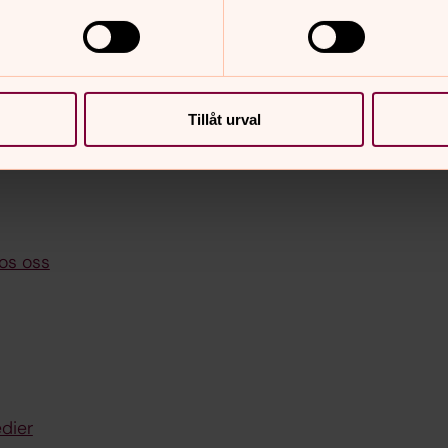
GDPR i specifika ärenden
Tillåt urval
os oss
dier