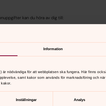
uppgifter kan du höra av dig till:
Information
gs dataskyddsombud.
) är nödvändiga för att webbplatsen ska fungera. Här finns ocks
pplevelse, samt kakor som används för marknadsföring och när vi
 kakor.
Inställningar
Analys