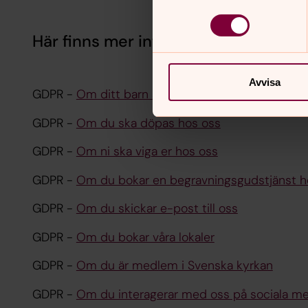
Här finns mer information gällande 
Avvisa
GDPR -
Om ditt barn ska döpas hos oss
GDPR -
Om du ska döpas hos oss
GDPR -
Om ni ska viga er hos oss
GDPR -
Om du bokar en begravningsgudstjänst h
GDPR -
Om du skickar e-post till oss
GDPR -
Om du bokar våra lokaler
GDPR -
Om du är medlem i Svenska kyrkan
GDPR -
Om du interagerar med oss på sociala me