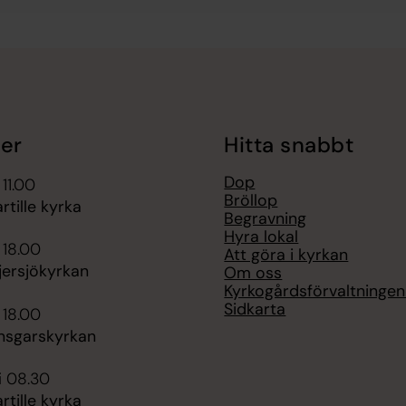
er
Hitta snabbt
Dop
 11.00
Bröllop
rtille kyrka
Begravning
Hyra lokal
 18.00
Att göra i kyrkan
jersjökyrkan
Om oss
Kyrkogårdsförvaltningen i
Sidkarta
 18.00
nsgarskyrkan
i 08.30
rtille kyrka