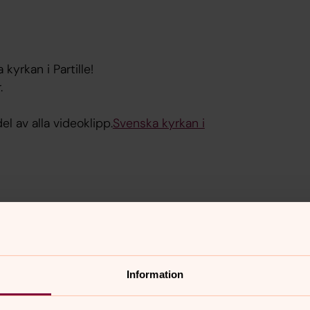
kyrkan i Partille!
.
l av alla videoklipp.
Svenska kyrkan i
Information