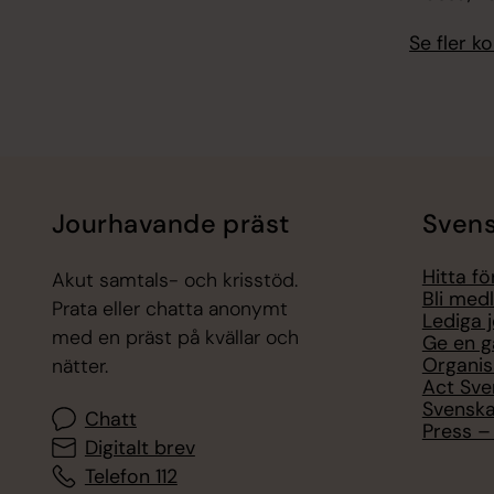
Se fler 
Jourhavande präst
Svens
Hitta f
Akut samtals- och krisstöd.
Bli med
Prata eller chatta anonymt
Lediga 
med en präst på kvällar och
Ge en g
Organis
nätter.
Act Sve
Svenska
Chatt
Press – 
Digitalt brev
Telefon 112