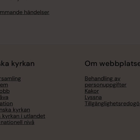
kommande händelser
ka kyrkan
Om webbplats
örsamling
Behandling av
lem
personuppgifter
jobb
Kakor
åva
Lyssna
ation
Tillgänglighetsredogö
nska kyrkan
 kyrkan i utlandet
nationell nivå