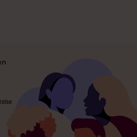
en
relse