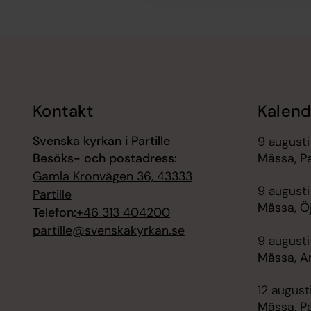
Tillbaka till toppen
Tillbaka till innehållet
Kontakt
Kalend
Svenska kyrkan i Partille
9 augusti
Besöks- och postadress:
Mässa, Pa
Gamla Kronvägen 36, 43333
9 augusti
Partille
Mässa, Ö
Telefon:
+46 313 404200
partille@svenskakyrkan.se
9 augusti
Mässa, A
12 august
Mässa, Pa