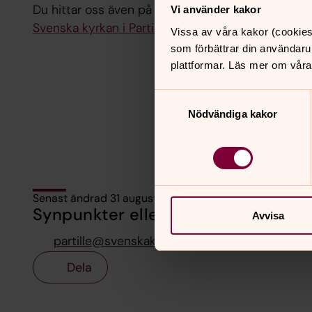
Du hittar oss även på Instagram!
Vi använder kakor
Svenska kyrkan i Partille på Instagram
Vissa av våra kakor (cookies
som förbättrar din användaru
plattformar. Läs mer om våra
Samtyckesval
Nödvändiga kakor
Senast ändrad 31 augusti 2021
Synpunkter eller frågor på sidans i
Avvisa
partille@svenskakyrkan.se
Dela