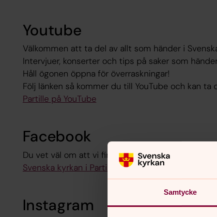
Youtube
Välkommen att ta del av allt som händer i Svenska 
Intervjuer, konserter och tips på saker som händer
Håll ögonen öppna för överraskningar!
Följ länken så kommer du till YouTube och kan ta de
Partille på YouTube
Facebook
Du vet väl om att vi finns på Facebook också?
Svenska kyrkan i Partille på Facebook
Samtycke
Instagram