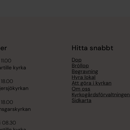
er
Hitta snabbt
Dop
 11.00
Bröllop
rtille kyrka
Begravning
Hyra lokal
 18.00
Att göra i kyrkan
jersjökyrkan
Om oss
Kyrkogårdsförvaltningen i
Sidkarta
 18.00
nsgarskyrkan
i 08.30
rtille kyrka