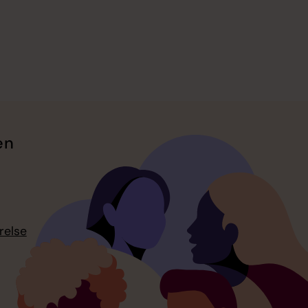
en
relse