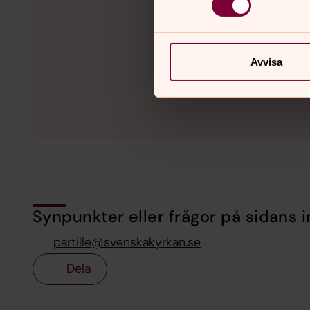
Avvisa
Synpunkter eller frågor på sidans i
partille@svenskakyrkan.se
Dela