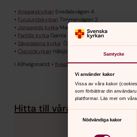
•
Ansgarskyrkan
Enedalsvägen 4
•
Furulundskyrkan
Timmervägen 2
•
Jonsereds kyrka
Maneredsvägen 3
•
Partille kyrka
Gamla Kronvägen 36
•
Sävedalens kyrka
Östra Fjällvägen 1
•
Öjersjökyrkan
Hålsjövägen 40
Samtycke
I Allhelgonatid: •
Kvastekulla kapell
Kvastekullaväg
Vi använder kakor
Vissa av våra kakor (cookies
som förbättrar din användaru
plattformar. Läs mer om våra
Hitta till våra kyrkor i Partill
Samtyckesval
Nödvändiga kakor