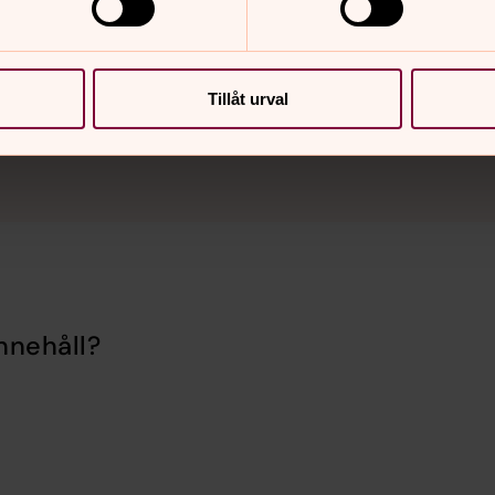
Tillåt urval
nnehåll?