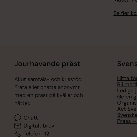
Se fler 
Jourhavande präst
Svens
Hitta f
Akut samtals- och krisstöd.
Bli med
Prata eller chatta anonymt
Lediga 
med en präst på kvällar och
Ge en g
Organis
nätter.
Act Sve
Svenska
Chatt
Press – 
Digitalt brev
Telefon 112