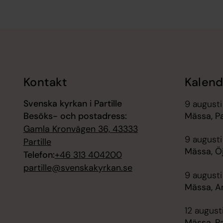
Tillbaka till toppen
Tillbaka till innehållet
Kontakt
Kalend
Svenska kyrkan i Partille
9 augusti
Besöks- och postadress:
Mässa, Pa
Gamla Kronvägen 36, 43333
9 augusti
Partille
Mässa, Ö
Telefon:
+46 313 404200
partille@svenskakyrkan.se
9 augusti
Mässa, A
12 august
Mässa, Pa