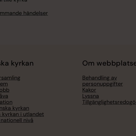
kommande händelser
ka kyrkan
Om webbplats
örsamling
Behandling av
lem
personuppgifter
jobb
Kakor
åva
Lyssna
ation
Tillgänglighetsredogö
nska kyrkan
 kyrkan i utlandet
nationell nivå