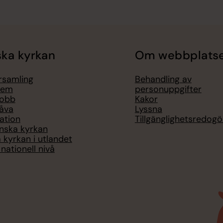
ka kyrkan
Om webbplats
örsamling
Behandling av
lem
personuppgifter
jobb
Kakor
åva
Lyssna
ation
Tillgänglighetsredogö
nska kyrkan
 kyrkan i utlandet
nationell nivå