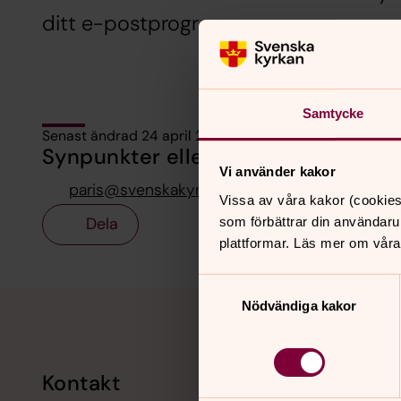
ditt e-postprogram.
Samtycke
Senast ändrad 24 april 2016
Synpunkter eller frågor på sidans i
Vi använder kakor
paris@svenskakyrkan.se
Vissa av våra kakor (cookies
Dela
som förbättrar din användaru
plattformar. Läs mer om våra
Samtyckesval
Tillbaka till toppen
Tillbaka till innehållet
Nödvändiga kakor
Kontakt
Kalend