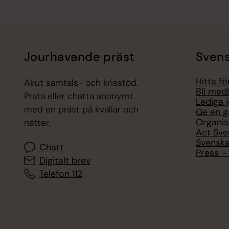
Jourhavande präst
Svens
Hitta f
Akut samtals- och krisstöd.
Bli med
Prata eller chatta anonymt
Lediga 
med en präst på kvällar och
Ge en g
Organis
nätter.
Act Sve
Svenska
Chatt
Press – 
Digitalt brev
Telefon 112