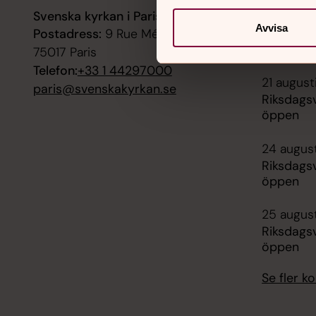
Svenska kyrkan i Paris
20 augus
Avvisa
Postadress:
9 Rue Médéric, FR-
Riksdagsv
öppen
75017 Paris
Telefon:
+33 1 44297000
21 august
paris@svenskakyrkan.se
Riksdagsv
öppen
24 augus
Riksdagsv
öppen
25 augus
Riksdagsv
öppen
Se fler 