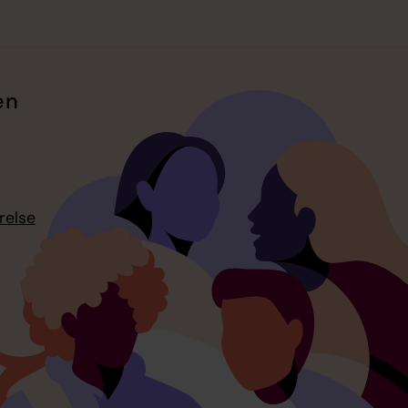
en
relse