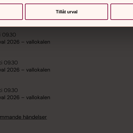
Kontakt & personal
ti 09.30
Kyrkoråd
Tillåt urval
al 2026 – vallokalen
Sidkarta
i 09.30
al 2026 – vallokalen
ti 09.30
al 2026 – vallokalen
ti 09.30
al 2026 – vallokalen
kommande händelser