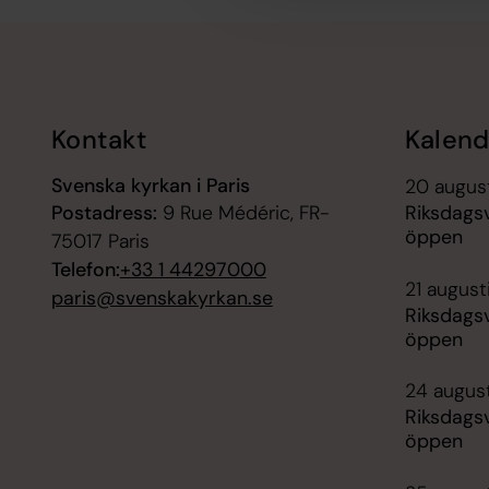
Tillbaka till toppen
Tillbaka till innehållet
Kontakt
Kalend
Svenska kyrkan i Paris
20 augus
Postadress:
9 Rue Médéric, FR-
Riksdagsv
öppen
75017 Paris
Telefon:
+33 1 44297000
21 august
paris@svenskakyrkan.se
Riksdagsv
öppen
24 augus
Riksdagsv
öppen