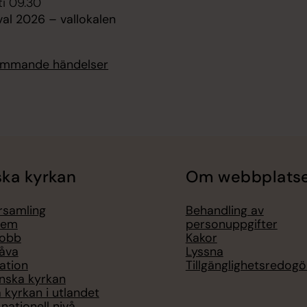
ti 09.30
al 2026 – vallokalen
kommande händelser
ka kyrkan
Om webbplats
örsamling
Behandling av
lem
personuppgifter
jobb
Kakor
åva
Lyssna
ation
Tillgänglighetsredogö
nska kyrkan
 kyrkan i utlandet
nationell nivå