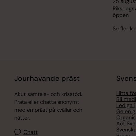
25 augus
Riksdagsv
öppen
Se fler 
Jourhavande präst
Svens
Hitta f
Akut samtals- och krisstöd.
Bli med
Prata eller chatta anonymt
Lediga 
med en präst på kvällar och
Ge en g
Organis
nätter.
Act Sve
Svenska
Chatt
Press – 