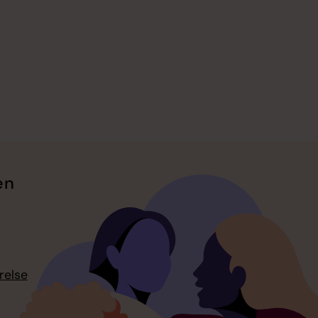
en
relse