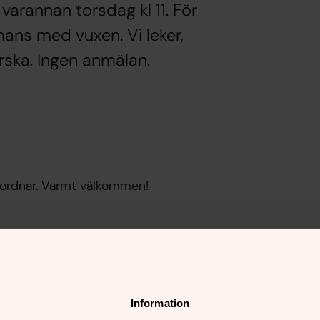
arannan torsdag kl 11. För
mans med vuxen. Vi leker,
rska. Ingen anmälan.
n ordnar. Varmt välkommen!
Information