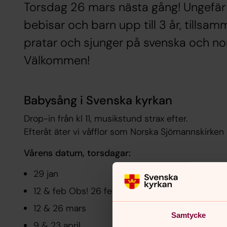
Torsdag 26 mars nästa gång! Ungefär v
bebisar och barn upp till 3 år, tillsam
pratar och sjunger på svenska och no
Välkommen!
Babysång i Svenska kyrkan
Drop-in från kl 11, musikstund strax efter.
Efteråt äter vi våfflor som Norska Sjömannskirke
Vårens
datum, torsdagar:
29 jan
12 & feb Obs! 26 feb inställt!
12 & 26 mars
Samtycke
9 & 23 april