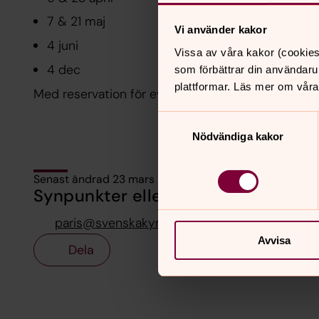
7 & 21 maj
Vi använder kakor
4 juni
Vissa av våra kakor (cookies
4 dec
som förbättrar din användaru
plattformar. Läs mer om våra
Med reservation för ev ändringar.
Samtyckesval
Nödvändiga kakor
Senast ändrad 23 mars 2026
Synpunkter eller frågor på sidans i
paris@svenskakyrkan.se
Avvisa
Dela