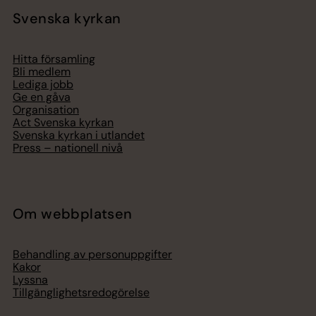
Svenska kyrkan
Hitta församling
Bli medlem
Lediga jobb
Ge en gåva
Organisation
Act Svenska kyrkan
Svenska kyrkan i utlandet
Press – nationell nivå
Om webbplatsen
Behandling av personuppgifter
Kakor
Lyssna
Tillgänglighetsredogörelse