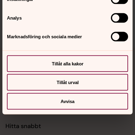
Synpunkter eller frågor på sidans
innehåll?
Analys
paris@svenskakyrkan.se
Dela
Marknadsföring och sociala medier
Tillbaka till toppen
Tillbaka till innehållet
Tillåt alla kakor
Kontakt
Tillåt urval
Avvisa
Kalender
Hitta snabbt