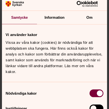
Samtycke
Information
Om
Bild 
Vi använder kakor
Vissa av våra kakor (cookies) är nödvändiga för att
webbplatsen ska fungera. Här finns också kakor för
analys och kakor som förbättrar din användarupplevelse,
samt kakor som används för marknadsföring och när vi
Bild 1 av 2
länkar vidare till andra plattformar. Läs mer om våra
kakor.
Öppna bildspel
Samtyckesval
Nödvändiga kakor
Senast ändrad 19 juni 2026
Inställningar