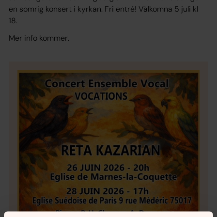
en somrig konsert i kyrkan. Fri entré! Välkomna 5 juli kl
18.
Mer info kommer
.