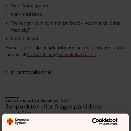
Dans kring granen
Korv med bröd
Tre kungar som kommer på besök, vad tror du dehar
med sig?
Kaffe och saft
Anmäl dig till julgransplundringen senast fredagen den 5
januari till
tua.sallstrom@svenskakyrkan.se
.
Ni är varmt välkomna!
Senast ändrad 26 december 2017
Synpunkter eller frågor på sidans
innehåll?
paris@svenskakyrkan.se