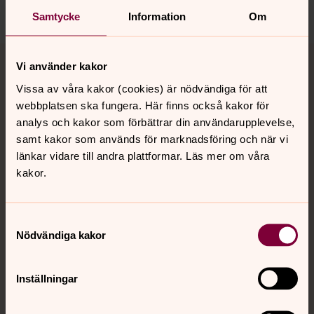
Dela
Samtycke
Information
Om
Tillbaka till toppen
Tillbaka till innehållet
Vi använder kakor
Vissa av våra kakor (cookies) är nödvändiga för att
webbplatsen ska fungera. Här finns också kakor för
Kontakt
analys och kakor som förbättrar din användarupplevelse,
samt kakor som används för marknadsföring och när vi
länkar vidare till andra plattformar. Läs mer om våra
Kalender
kakor.
Samtyckesval
Hitta snabbt
Nödvändiga kakor
Sociala kanaler
Inställningar