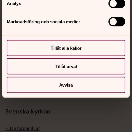
Analys
Marknadsföring och sociala medier
Jourhavande präst
Akut samtals- och krisstöd. Prata eller chatta anonymt
Tillåt alla kakor
med en präst på kvällar och nätter.
Tillåt urval
Chatt
Digitalt brev
Telefon 112
Avvisa
Svenska kyrkan
Hitta församling