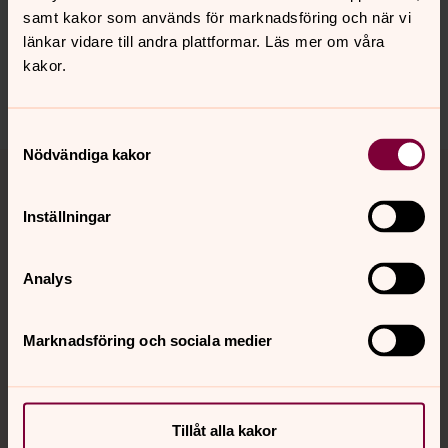
Synpunkter eller frågor på sidans
samt kakor som används för marknadsföring och när vi
innehåll?
länkar vidare till andra plattformar. Läs mer om våra
paris@svenskakyrkan.se
kakor.
Dela
Samtyckesval
Nödvändiga kakor
Tillbaka till toppen
Tillbaka till innehållet
Inställningar
Kontakt
Analys
Kalender
Marknadsföring och sociala medier
Hitta snabbt
Tillåt alla kakor