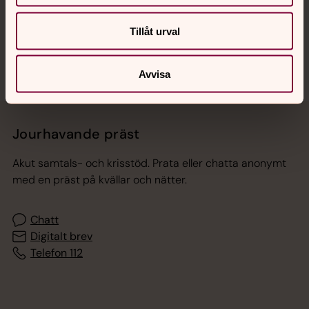
Sociala kanaler
Tillåt urval
Avvisa
Jourhavande präst
Akut samtals- och krisstöd. Prata eller chatta anonymt
med en präst på kvällar och nätter.
Chatt
Digitalt brev
Telefon 112