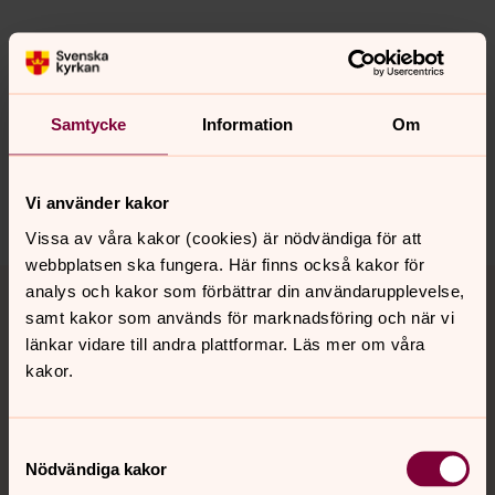
Senast ändrad 13 juni 2018
Synpunkter eller frågor på sidans
Samtycke
Information
Om
innehåll?
paris@svenskakyrkan.se
Dela
Vi använder kakor
Vissa av våra kakor (cookies) är nödvändiga för att
webbplatsen ska fungera. Här finns också kakor för
Tillbaka till toppen
Tillbaka till innehållet
analys och kakor som förbättrar din användarupplevelse,
samt kakor som används för marknadsföring och när vi
länkar vidare till andra plattformar. Läs mer om våra
kakor.
Kontakt
Samtyckesval
Kalender
Nödvändiga kakor