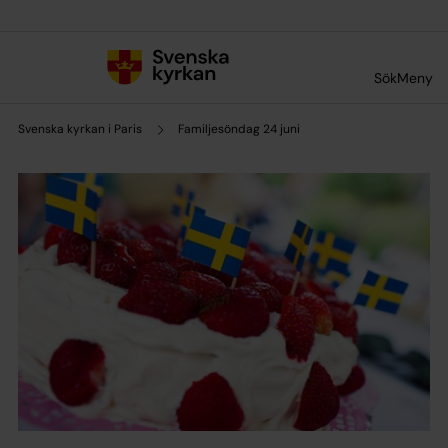
Till innehållet
Till undermeny
Sök
Meny
Svenska kyrkan i Paris
Familjesöndag 24 juni