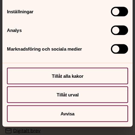
Inställningar
Hitta snabbt
Analys
Sociala kanaler
Marknadsföring och sociala medier
Tillåt alla kakor
Jourhavande präst
Tillåt urval
Akut samtals- och krisstöd. Prata eller chatta anonymt
med en präst på kvällar och nätter.
Avvisa
Chatt
Digitalt brev