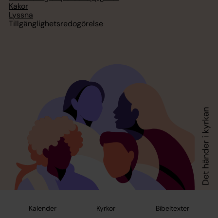
Kakor
Lyssna
Tillgänglighetsredogörelse
Kalender
Kyrkor
Bibeltexter