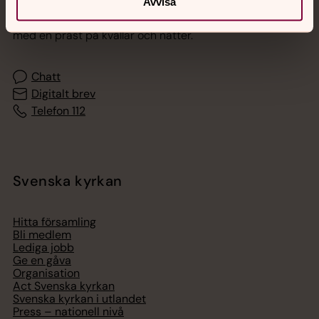
Avvisa
Akut samtals- och krisstöd. Prata eller chatta anonymt
med en präst på kvällar och nätter.
Chatt
Digitalt brev
Telefon 112
Svenska kyrkan
Hitta församling
Bli medlem
Lediga jobb
Ge en gåva
Organisation
Act Svenska kyrkan
Svenska kyrkan i utlandet
Press – nationell nivå