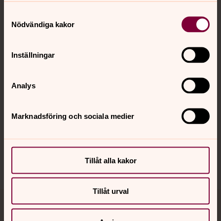
Samtyckesval
Kontakt
Nödvändiga kakor
Inställningar
Kalender
Analys
Hitta snabbt
Marknadsföring och sociala medier
Sociala kanaler
Tillåt alla kakor
Tillåt urval
Jourhavande präst