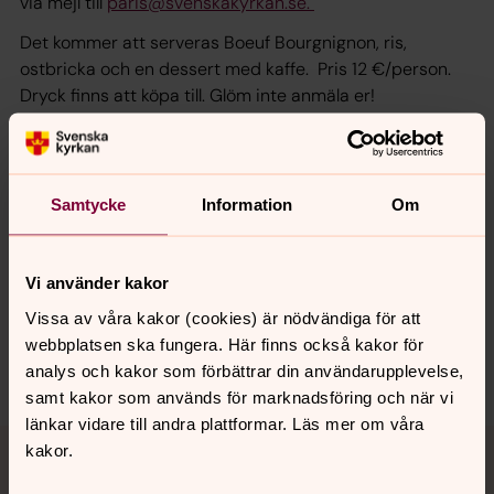
via mejl till
paris@svenskakyrkan.se.
Det kommer att serveras Boeuf Bourgnignon, ris,
ostbricka och en dessert med kaffe. Pris 12 €/person.
Dryck finns att köpa till. Glöm inte anmäla er!
Samtycke
Information
Om
Senast ändrad 19 september 2019
Synpunkter eller frågor på sidans
Vi använder kakor
innehåll?
Vissa av våra kakor (cookies) är nödvändiga för att
paris@svenskakyrkan.se
webbplatsen ska fungera. Här finns också kakor för
Dela
analys och kakor som förbättrar din användarupplevelse,
samt kakor som används för marknadsföring och när vi
länkar vidare till andra plattformar. Läs mer om våra
Tillbaka till toppen
Tillbaka till innehållet
kakor.