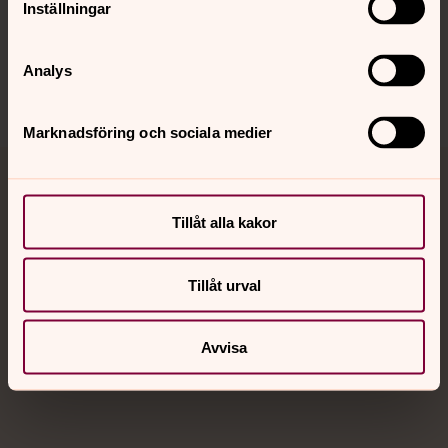
Inställningar
Sociala kanaler
Analys
Marknadsföring och sociala medier
Jourhavande präst
Tillåt alla kakor
Akut samtals- och krisstöd. Prata eller chatta anonymt
med en präst på kvällar och nätter.
Tillåt urval
Chatt
Digitalt brev
Avvisa
Telefon 112