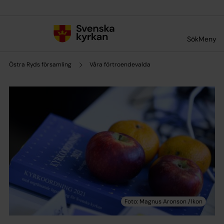
Till innehållet
Till undermeny
Sök
Meny
Östra Ryds församling
Våra förtroendevalda