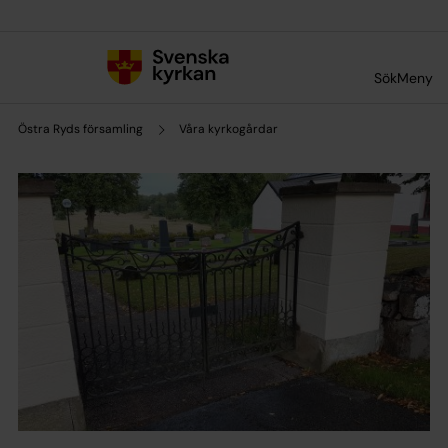
Till innehållet
Till undermeny
Sök
Meny
Östra Ryds församling
Våra kyrkogårdar