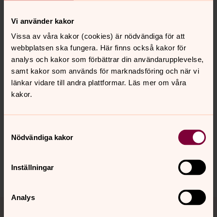
kyrkogården finns ett lapidarium med gamla gravstenar.
Vi använder kakor
Gravskötsel
Vissa av våra kakor (cookies) är nödvändiga för att
webbplatsen ska fungera. Här finns också kakor för
Information och priser
analys och kakor som förbättrar din användarupplevelse,
samt kakor som används för marknadsföring och när vi
länkar vidare till andra plattformar. Läs mer om våra
kakor.
Senast ändrad 14 september 2021
Synpunkter eller frågor på sidans
innehåll?
Samtyckesval
ostraryd.forsamling@svenskakyrkan.se
Nödvändiga kakor
Dela
Inställningar
Analys
Tillbaka till toppen
Tillbaka till innehållet