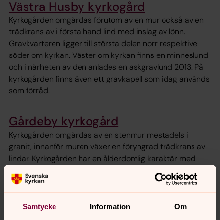
Västra Husby kyrkogård
Kyrkogården omgärdas förutom av en mur också av en
trädkrans av i första hand lind med inslag av lönn.
Gravkvarteren ligger till största delen norr respektive
söder om kyrkan. Väster om kyrkan finns en minneslund
och i närheten av den anlades en askgravlund 2013. På
kyrkogården finns även ett gravkapell som idag används
som förråd.
Gårdeby kyrkogård
Kyrkogården omgärdas av en stenmur mestadels i
granit, innanför muren växer en föryngrad trädkrans av
lindar. Kyrkogården har en ålderdomlig karaktär med
kyrkans placering i norr där heller inga gravvårdar finns.
Äldre gravvårdar förekommer längs med
kyrkogårdsmurarna i väster och öster. 2002 invigdes
minneslunden och en länge önskad askgravlund blev
Samtycke
Information
Om
senare iordningställd och invigd i juli 2020. På