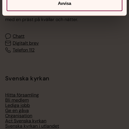
Jourhavande präst
Avvisa
Akut samtals- och krisstöd. Prata eller chatta anonymt
med en präst på kvällar och nätter.
Chatt
Digitalt brev
Telefon 112
Svenska kyrkan
Hitta församling
Bli medlem
Lediga jobb
Ge en gåva
Organisation
Act Svenska kyrkan
Svenska kyrkan i utlandet