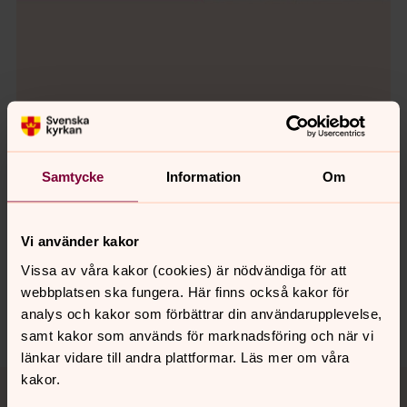
Samtycke
Information
Om
Synpunkter eller frågor på sidans
Vi använder kakor
innehåll?
Vissa av våra kakor (cookies) är nödvändiga för att
orkelljunga.pastorat@svenskakyrkan.se
webbplatsen ska fungera. Här finns också kakor för
analys och kakor som förbättrar din användarupplevelse,
Dela
samt kakor som används för marknadsföring och när vi
länkar vidare till andra plattformar. Läs mer om våra
Tillbaka till toppen
Tillbaka till innehållet
kakor.