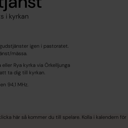
tjänst
s i kyrkan
udstjänster igen i pastoratet.
tjänst/mässa.
 eller Rya kyrka via Örkelljunga
tt ta dig till kyrkan.
en 94,1 MHz.
licka här så kommer du till spelare. Kolla i kalendern för a