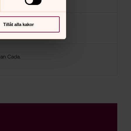
Tillåt alla kakor
Jonatan Janerheim
Jan Cada.