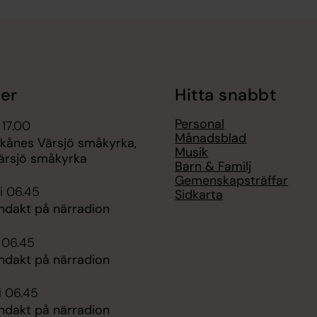
er
Hitta snabbt
Personal
 17.00
Månadsblad
Skånes Värsjö småkyrka,
Musik
ärsjö småkyrka
Barn & Familj
Gemenskapsträffar
i 06.45
Sidkarta
dakt på närradion
i 06.45
dakt på närradion
i 06.45
dakt på närradion