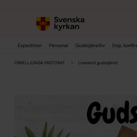
Till innehållet
Till undermeny
Expedition
Personal
Gudstjänstliv
Dop, konfi
ÖRKELLJUNGA PASTORAT
Livesänd gudstjänst