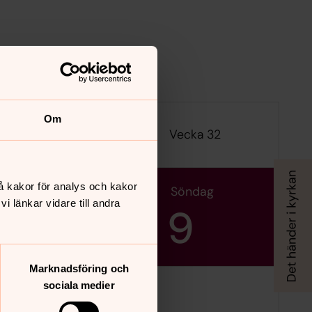
Om
Vecka 32
å kakor för analys och kakor
lördag
söndag
 länkar vidare till andra
8
9
Marknadsföring och
sociala medier
Jan Cada.