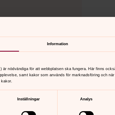
Information
tjänst
augusti 2026
) är nödvändiga för att webbplatsen ska fungera. Här finns ocks
onsdag
torsdag
fredag
pplevelse, samt kakor som används för marknadsföring och när vi
5
6
7
 kakor.
Inställningar
Analys
söndag 9 augusti 2026
·
10.00
–
12.00
Örkelljunga kyrka