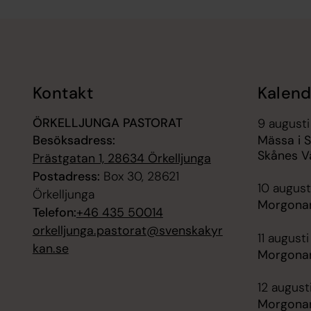
Tillbaka till toppen
Tillbaka till innehållet
Kontakt
Kalend
ÖRKELLJUNGA PASTORAT
9 augusti
Besöksadress:
Mässa i 
Skånes V
Prästgatan 1, 28634 Örkelljunga
Postadress:
Box 30, 28621
10 august
Örkelljunga
Morgonan
Telefon:
+46 435 50014
orkelljunga.pastorat@svenskakyr
11 august
kan.se
Morgonan
12 august
Morgonan