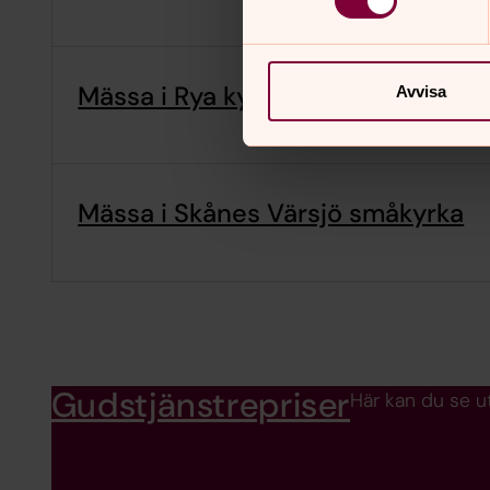
Mässa i Rya kyrka
Avvisa
Mässa i Skånes Värsjö småkyrka
Gudstjänstrepriser
Här kan du se ut