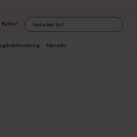
Sök
Kyrkor
kogårdsförvaltning
Närradio