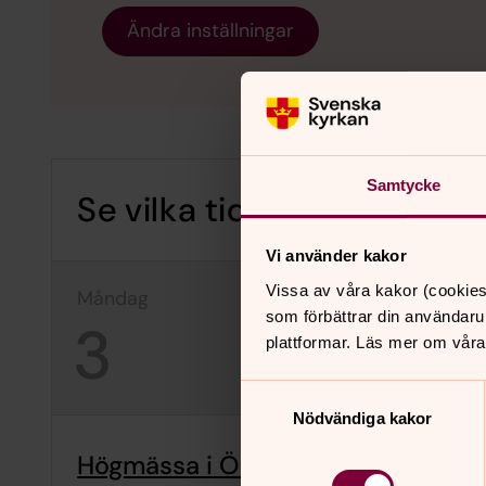
Ändra inställningar
Samtycke
Se vilka tider det är Guds
Vi använder kakor
Vissa av våra kakor (cookies
måndag
tisdag
som förbättrar din användaru
3
4
plattformar. Läs mer om våra
Samtyckesval
Nödvändiga kakor
Högmässa i Örkelljunga kyrka