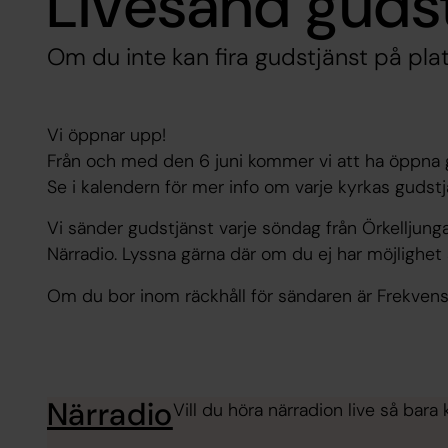
Livesänd guds
Om du inte kan fira gudstjänst på plat
Vi öppnar upp!
Från och med den 6 juni kommer vi att ha öppna g
Se i kalendern för mer info om varje kyrkas guds
Vi sänder gudstjänst varje söndag från Örkelljunga
Närradio. Lyssna gärna där om du ej har möjlighet a
Om du bor inom räckhåll för sändaren är Frekvens
Närradio
Vill du höra närradion live så bara k