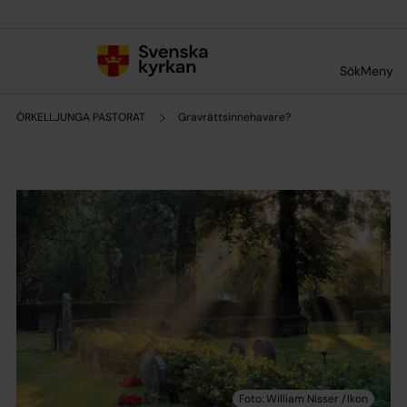
Till innehållet
Till undermeny
Sök
Meny
ÖRKELLJUNGA PASTORAT
Gravrättsinnehavare?