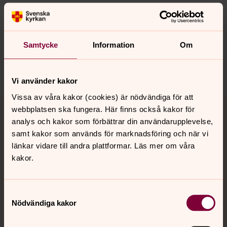
Synpunkter eller frågor på sidans
innehåll?
Samtycke
Information
Om
orkelljunga.pastorat@svenskakyrkan.se
Dela
Vi använder kakor
Vissa av våra kakor (cookies) är nödvändiga för att
Tillbaka till toppen
Tillbaka till innehållet
webbplatsen ska fungera. Här finns också kakor för
analys och kakor som förbättrar din användarupplevelse,
samt kakor som används för marknadsföring och när vi
länkar vidare till andra plattformar. Läs mer om våra
Kontakt
kakor.
Kalender
Samtyckesval
Nödvändiga kakor