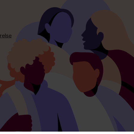
relse