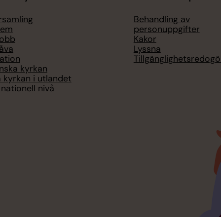
örsamling
Behandling av
lem
personuppgifter
jobb
Kakor
åva
Lyssna
ation
Tillgänglighetsredogö
nska kyrkan
 kyrkan i utlandet
nationell nivå