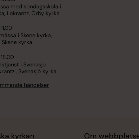
ssa med söndagsskola i
a, Lokrantz, Örby kyrka
 11.00
mässa i Skene kyrka,
, Skene kyrka
 18.00
stjänst i Svenasjö
krantz., Svenasjö kyrka
kommande händelser
ka kyrkan
Om webbplats