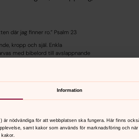
tten där jag finner ro.” Psalm 23
 ande, kropp och själ. Enkla
arvas med bibelord till avslappnande
en hjälper dig att komma ner i varv,
la dig.
örmåga.
i Örby kyrka.
Information
lene.eriksson2@svenskakyrkan.se
) är nödvändiga för att webbplatsen ska fungera. Här finns ocks
pplevelse, samt kakor som används för marknadsföring och när vi
 kakor.