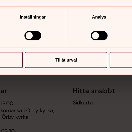
nnehåll?
Inställningar
Analys
Tillåt urval
er
Hitta snabbt
Sidkarta
 18.00
ckomässa i Örby kyrka,
, Örby kyrka
 09.30