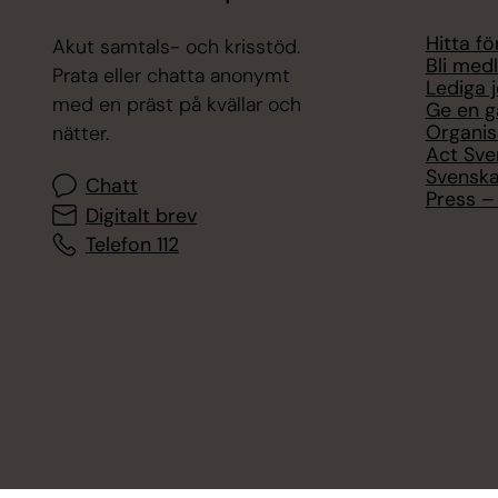
Hitta f
Akut samtals- och krisstöd.
Bli med
Prata eller chatta anonymt
Lediga 
med en präst på kvällar och
Ge en g
Organis
nätter.
Act Sve
Svenska
Chatt
Press – 
Digitalt brev
Telefon 112