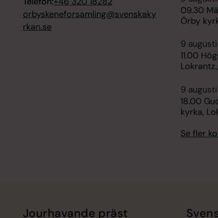
Telefon:
+46 320 18282
09.30 Mä
orbyskeneforsamling@svenskaky
Örby kyrk
rkan.se
9 augusti
11.00 Hög
Lokrantz.
9 augusti
18.00 Gud
kyrka, Lo
Se fler 
Jourhavande präst
Svens