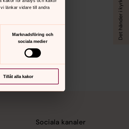
å kakor för analys och kakor
 länkar vidare till andra
Marknadsföring och
sociala medier
Tillåt alla kakor
Sociala kanaler