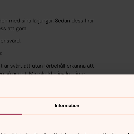
den med sina lärjungar. Sedan dess firar
ss att göra.
lensvärd.
.
 är svårt att utan förbehåll erkänna att
 så är det: Min skuld - jag kan inte
lla den. Mitt tvivel - jag kan inte själv
Om och om igen vill jag komma med mina
t är nåd.
Information
delse inför Långfredagen, då Jesus