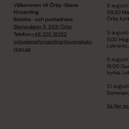
Välkommen till Örby-Skene
9 augusti
församling
09.30 Mä
Örby kyrk
Besöks- och postadress:
Skenevägen 5, 51131 Örby
9 augusti
Telefon:
+46 320 18282
11.00 Hög
orbyskeneforsamling@svenskaky
Lokrantz.
rkan.se
9 augusti
18.00 Gud
kyrka, Lo
10 august
Sommarc
Se fler 