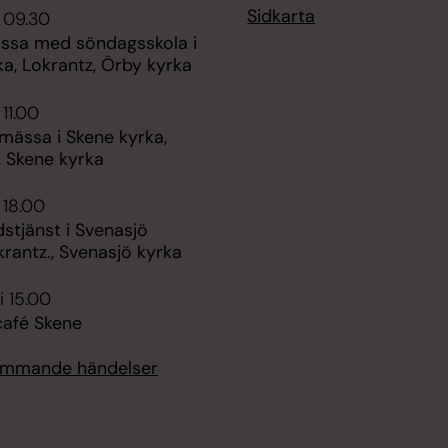
Sidkarta
 09.30
ssa med söndagsskola i
a, Lokrantz, Örby kyrka
 11.00
mässa i Skene kyrka,
, Skene kyrka
 18.00
stjänst i Svenasjö
krantz., Svenasjö kyrka
i 15.00
afé Skene
kommande händelser