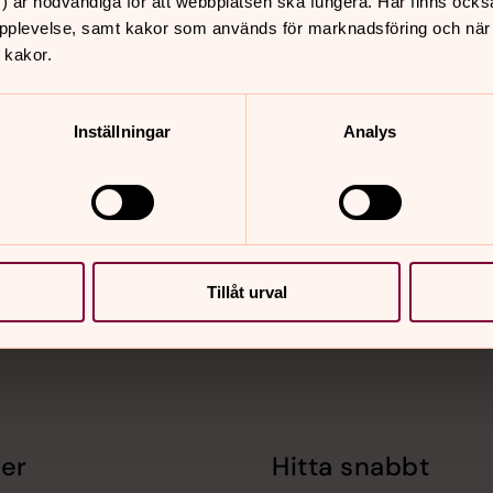
) är nödvändiga för att webbplatsen ska fungera. Här finns ocks
pplevelse, samt kakor som används för marknadsföring och när vi
 kakor.
Inställningar
Analys
nnehåll?
Tillåt urval
er
Hitta snabbt