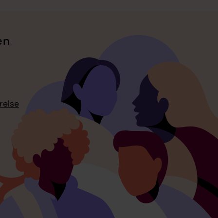
en
relse