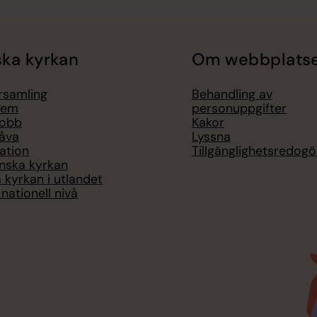
ka kyrkan
Om webbplats
örsamling
Behandling av
lem
personuppgifter
jobb
Kakor
åva
Lyssna
ation
Tillgänglighetsredogö
nska kyrkan
 kyrkan i utlandet
nationell nivå