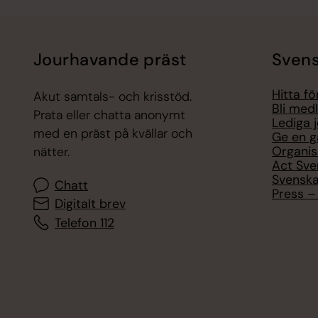
Jourhavande präst
Svens
Hitta f
Akut samtals- och krisstöd.
Bli med
Prata eller chatta anonymt
Lediga 
med en präst på kvällar och
Ge en g
Organis
nätter.
Act Sve
Svenska
Chatt
Press – 
Digitalt brev
Telefon 112