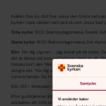
Kvällen före sin död firar Jesus den första nattvar
kyrkan i hela världen nattvard så som Jesus bad o
Örby kyrka:
18.00 Skärtorsdagsmässa, Fredrik Gyl
Skene kyrka:
18.00 Skärtorsdagsmässa, Erik Alpner
Bön:
För dig utgiven. - Jag stavar på de orden. Det
det är dessa ord som jag behöver mest av allt. Men
förklara bort den. Min tomhet - jag kan inte själv fy
skingra det. ”För dig utgiven” - också för mig! 
tomma händer. Du, Herre, ger och tröttnar inte. De
Samtycke
Bön 282 i Bönboken tradition och liv.
Efter gudstjänsten kläs altaret av som en förbere
Vi använder kakor
avkläddes allt inför sin död.