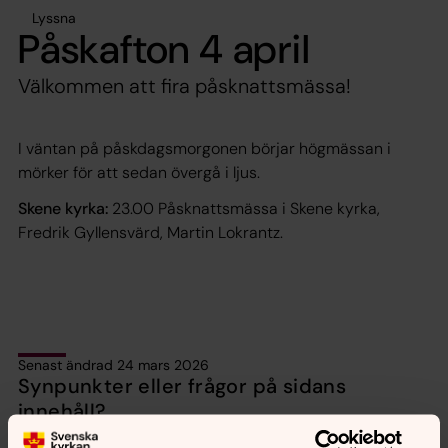
Lyssna
Påskafton 4 april
Välkommen att fira påsknattsmässa!
I väntan på påskdagsmorgonen börjar högmässan i
mörker för att sedan övergå i ljus.
Skene kyrka:
23.00 Påsknattsmässa i Skene kyrka,
Fredrik Gyllensvärd, Martin Lokrantz.
Senast ändrad 24 mars 2026
Synpunkter eller frågor på sidans
innehåll?
orbyskeneforsamling@svenskakyrkan.se