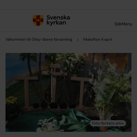
Till innehållet
Till undermeny
Sök
Meny
Välkommen till Örby-Skene församling
Påskafton 4 april