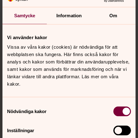
Dela
Samtycke
Information
Om
Tillbaka till toppen
Tillbaka till innehållet
Vi använder kakor
Vissa av våra kakor (cookies) är nödvändiga för att
webbplatsen ska fungera. Här finns också kakor för
Kontakt
analys och kakor som förbättrar din användarupplevelse,
samt kakor som används för marknadsföring och när vi
länkar vidare till andra plattformar. Läs mer om våra
Kalender
kakor.
Hitta snabbt
Samtyckesval
Nödvändiga kakor
Sociala kanaler
Inställningar