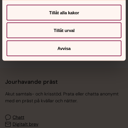
Tillåt alla kakor
Hitta snabbt
Tillåt urval
Sociala kanaler
Avvisa
Jourhavande präst
Akut samtals- och krisstöd. Prata eller chatta anonymt
med en präst på kvällar och nätter.
Chatt
Digitalt brev