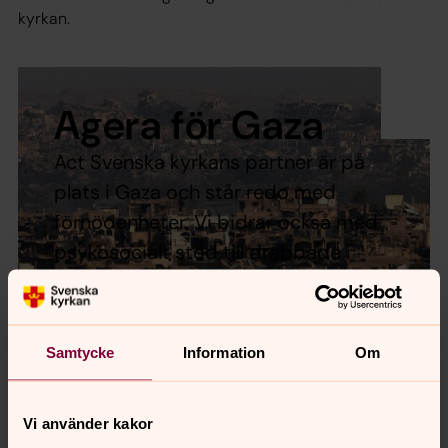
kyrkan.
Agera för Gaza
Act Svenska kyrkans partner är på
plats i Gaza och står redo med
förnödenheter. Vi bidrar också med
psykosocialt stöd till drabbade i
både Israel och Palestina. Din gåva
behövs!
Samtycke
Information
Om
Ge en gåva till katastrofinsatser
Vi använder kakor