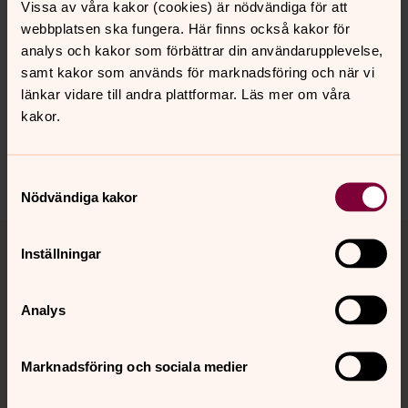
Vissa av våra kakor (cookies) är nödvändiga för att
webbplatsen ska fungera. Här finns också kakor för
analys och kakor som förbättrar din användarupplevelse,
Senast ändrad 16 februari 2023
samt kakor som används för marknadsföring och när vi
Synpunkter eller frågor på sidans
länkar vidare till andra plattformar. Läs mer om våra
innehåll?
kakor.
orbyskeneforsamling@svenskakyrkan.se
Dela
Samtyckesval
Nödvändiga kakor
Tillbaka till toppen
Tillbaka till innehållet
Inställningar
Analys
Kontakt
Marknadsföring och sociala medier
Kalender