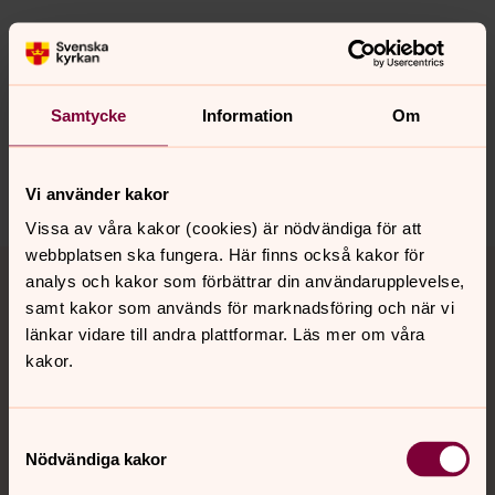
Senast ändrad 15 augusti 2025
Synpunkter eller frågor på sidans
innehåll?
Samtycke
Information
Om
orbyskeneforsamling@svenskakyrkan.se
Dela
Vi använder kakor
Vissa av våra kakor (cookies) är nödvändiga för att
Tillbaka till toppen
Tillbaka till innehållet
webbplatsen ska fungera. Här finns också kakor för
analys och kakor som förbättrar din användarupplevelse,
samt kakor som används för marknadsföring och när vi
länkar vidare till andra plattformar. Läs mer om våra
kakor.
Kontakt
Samtyckesval
Kalender
Nödvändiga kakor