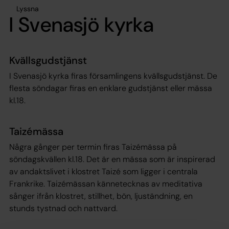
Lyssna
I Svenasjö kyrka
Kvällsgudstjänst
I Svenasjö kyrka firas församlingens kvällsgudstjänst. De
flesta söndagar firas en enklare gudstjänst eller mässa
kl.18.
Taizémässa
Några gånger per termin firas Taizémässa på
söndagskvällen kl.18. Det är en mässa som är inspirerad
av andaktslivet i klostret Taizé som ligger i centrala
Frankrike. Taizémässan kännetecknas av meditativa
sånger ifrån klostret, stillhet, bön, ljuständning, en
stunds tystnad och nattvard.