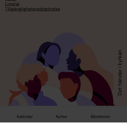
Lyssna
Tillgänglighetsredogörelse
Kalender
Kyrkor
Bibeltexter