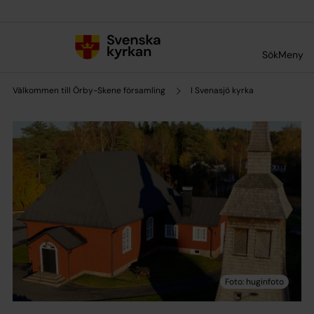
Till innehållet
Till undermeny
Sök
Meny
Välkommen till Örby-Skene församling
I Svenasjö kyrka