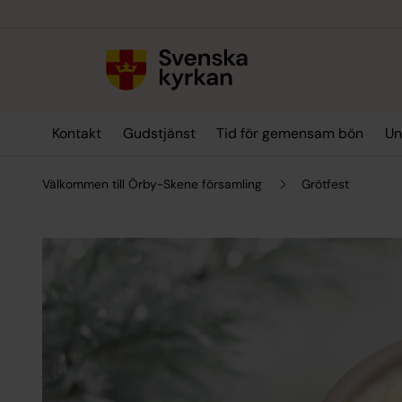
Till innehållet
Till undermeny
Kontakt
Gudstjänst
Tid för gemensam bön
Un
Välkommen till Örby-Skene församling
Grötfest