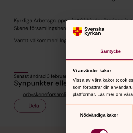
Kyrkliga Arbetsgruppen (KAG) bjuder återigen in till 
Skene församlingshem lördagen den 7 februari, kl.
Varmt välkommen! Ingen anmälan behövs. Kostnad
Samtycke
Vi använder kakor
Senast ändrad 3 februari 2026
Vissa av våra kakor (cookies
Synpunkter eller frågor på sidans i
som förbättrar din användaru
orbyskeneforsamling@svenskakyrkan.se
plattformar. Läs mer om våra
Dela
Samtyckesval
Nödvändiga kakor
Tillbaka till toppen
Tillbaka till innehållet