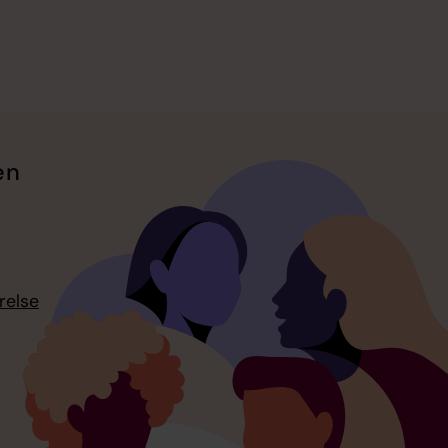
en
relse