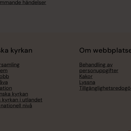
kommande händelser
ka kyrkan
Om webbplats
örsamling
Behandling av
lem
personuppgifter
jobb
Kakor
åva
Lyssna
ation
Tillgänglighetsredogö
nska kyrkan
 kyrkan i utlandet
nationell nivå