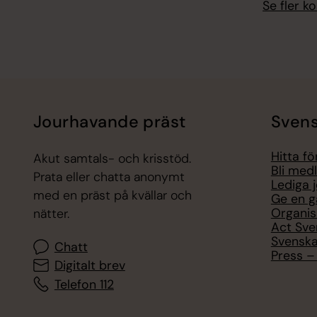
Se fler 
Jourhavande präst
Svens
Hitta f
Akut samtals- och krisstöd.
Bli med
Prata eller chatta anonymt
Lediga 
med en präst på kvällar och
Ge en g
Organis
nätter.
Act Sve
Svenska
Chatt
Press – 
Digitalt brev
Telefon 112