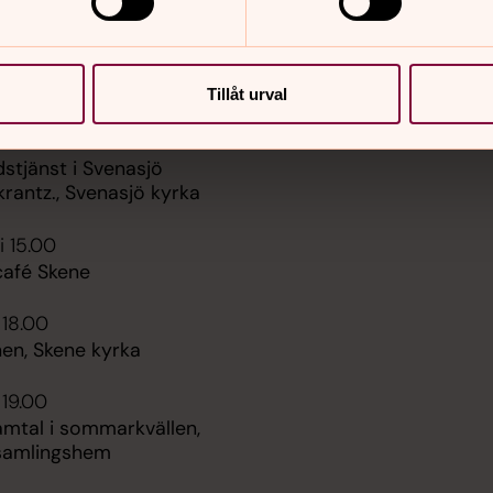
er
Hitta snabbt
Tillåt urval
Sidkarta
 18.00
stjänst i Svenasjö
krantz., Svenasjö kyrka
i 15.00
afé Skene
 18.00
en, Skene kyrka
 19.00
amtal i sommarkvällen,
samlingshem