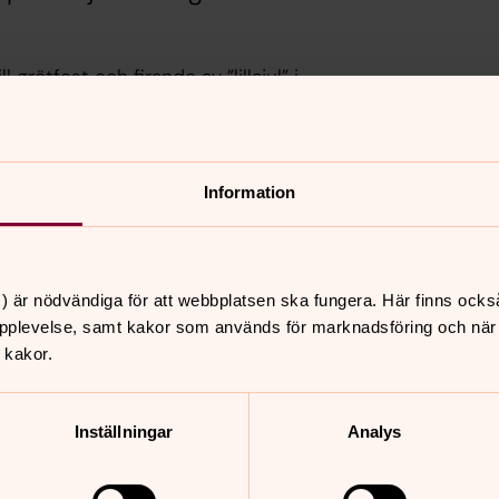
grötfest och firande av ”lillajul” i
 13.00.
: 50 kronor.
Information
) är nödvändiga för att webbplatsen ska fungera. Här finns ocks
nnehåll?
pplevelse, samt kakor som används för marknadsföring och när vi
 kakor.
Inställningar
Analys