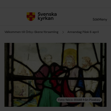
Till innehållet
Till undermeny
Sök
Meny
Välkommen till Örby-Skene församling
Annandag Påsk 6 april