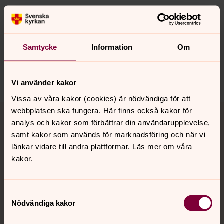
Senast ändrad 24 mars 2026
Synpunkter eller frågor på sidans
innehåll?
Samtycke
Information
Om
orbyskeneforsamling@svenskakyrkan.se
Dela
Vi använder kakor
Vissa av våra kakor (cookies) är nödvändiga för att
Tillbaka till toppen
Tillbaka till innehållet
webbplatsen ska fungera. Här finns också kakor för
analys och kakor som förbättrar din användarupplevelse,
samt kakor som används för marknadsföring och när vi
länkar vidare till andra plattformar. Läs mer om våra
Kontakt
kakor.
Kalender
Samtyckesval
Nödvändiga kakor