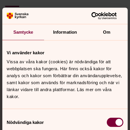
Senast ändrad 2 januari 2026
Synpunkter eller frågor på sidans
innehåll?
nosaby.forsamling@svenskakyrkan.se
Samtycke
Information
Om
Dela
Vi använder kakor
Vissa av våra kakor (cookies) är nödvändiga för att
webbplatsen ska fungera. Här finns också kakor för
Tillbaka till toppen
Tillbaka till innehållet
analys och kakor som förbättrar din användarupplevelse,
samt kakor som används för marknadsföring och när vi
länkar vidare till andra plattformar. Läs mer om våra
kakor.
Kontakt
Samtyckesval
Kalender
Nödvändiga kakor