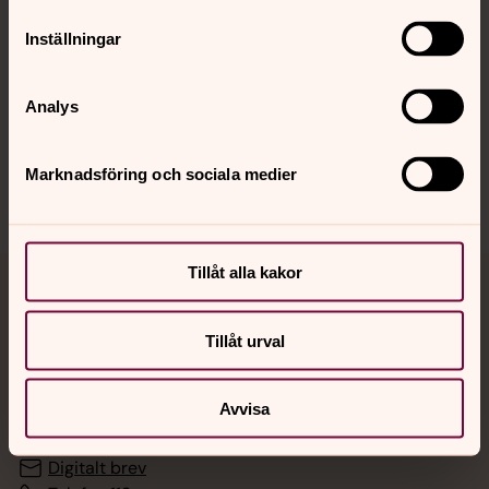
Inställningar
Hitta snabbt
Analys
Sociala kanaler
Marknadsföring och sociala medier
Tillåt alla kakor
Jourhavande präst
Tillåt urval
Akut samtals- och krisstöd. Prata eller chatta anonymt
med en präst på kvällar och nätter.
Avvisa
Chatt
Digitalt brev