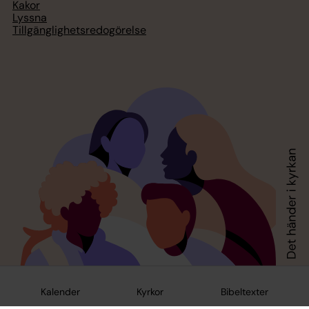
Kakor
Lyssna
Tillgänglighetsredogörelse
Kalender
Kyrkor
Bibeltexter