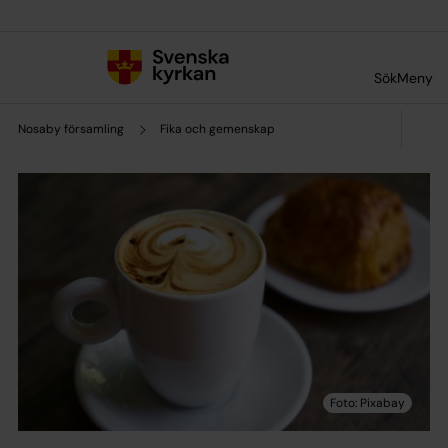
Till innehållet
Till undermeny
Sök
Meny
Nosaby församling
Fika och gemenskap