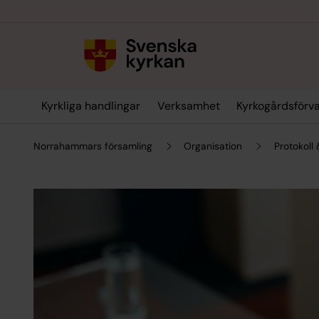
Till innehållet
Till undermeny
Kyrkliga handlingar
Verksamhet
Kyrkogårdsförva
Norrahammars församling
Organisation
Protokoll 