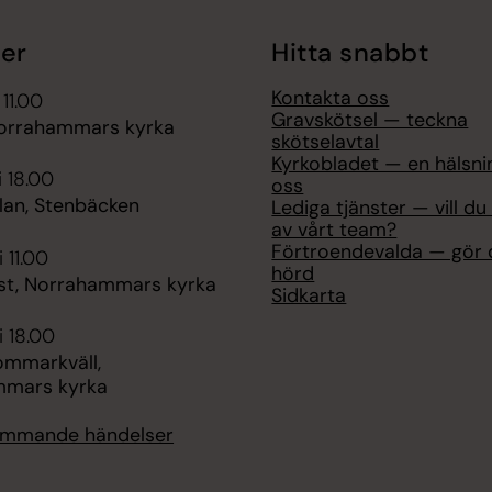
er
Hitta snabbt
Kontakta oss
 11.00
Gravskötsel — teckna
orrahammars kyrka
skötselavtal
Kyrkobladet — en hälsni
i 18.00
oss
flan, Stenbäcken
Lediga tjänster — vill du 
av vårt team?
Förtroendevalda — gör d
 11.00
hörd
st, Norrahammars kyrka
Sidkarta
i 18.00
ommarkväll,
mmars kyrka
kommande händelser