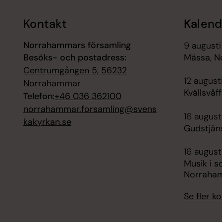
Kontakt
Kalend
Norrahammars församling
9 augusti
Besöks- och postadress:
Mässa, N
Centrumgången 5, 56232
12 august
Norrahammar
Kvällsvåf
Telefon:
+46 036 362100
norrahammar.forsamling@svens
16 augusti
kakyrkan.se
Gudstjän
16 august
Musik i s
Norraha
Se fler 