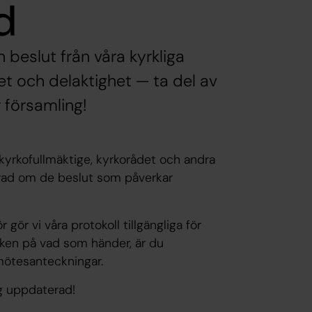
d
h beslut från våra kyrkliga
 och delaktighet — ta del av
 församling!
 kyrkofullmäktige, kyrkorådet och andra
merad om de beslut som påverkar
ör vi våra protokoll tillgängliga för
fiken på vad som händer, är du
 mötesanteckningar.
ig uppdaterad!