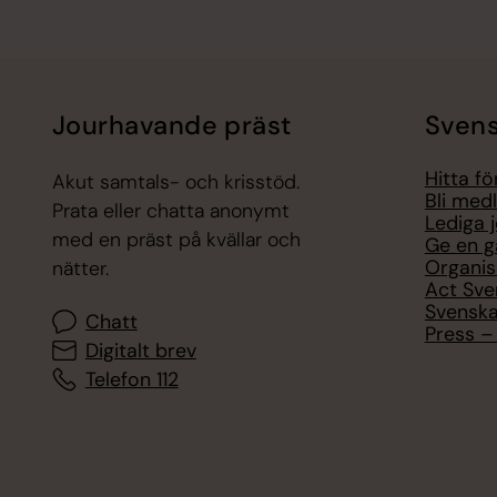
Jourhavande präst
Svens
Hitta f
Akut samtals- och krisstöd.
Bli med
Prata eller chatta anonymt
Lediga 
med en präst på kvällar och
Ge en g
Organis
nätter.
Act Sve
Svenska
Chatt
Press – 
Digitalt brev
Telefon 112