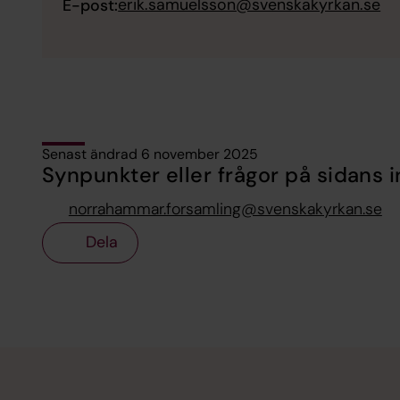
erik.samuelsson@svenskakyrkan.se
E-post:
Senast ändrad 6 november 2025
Synpunkter eller frågor på sidans i
norrahammar.forsamling@svenskakyrkan.se
Dela
Tillbaka till toppen
Tillbaka till innehållet