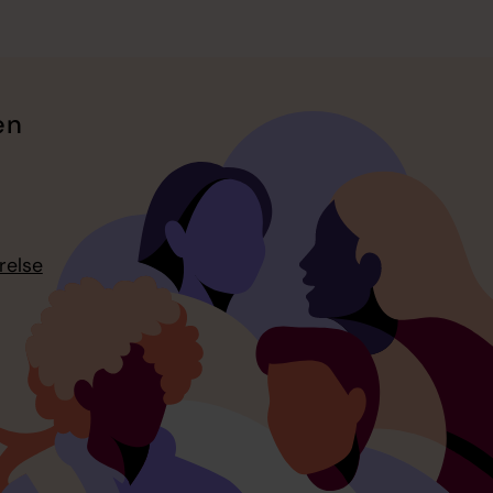
en
relse