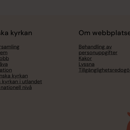
ka kyrkan
Om webbplats
örsamling
Behandling av
lem
personuppgifter
jobb
Kakor
åva
Lyssna
ation
Tillgänglighetsredogö
nska kyrkan
 kyrkan i utlandet
nationell nivå