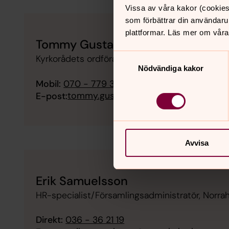
Vissa av våra kakor (cookies
som förbättrar din användaru
plattformar. Läs mer om våra
Tommy Gustafsson
Samtyckesval
Kyrkorådets ordförande, Norrahammars försam
Nödvändiga kakor
Mobil:
070 - 779 33 48
tommy.gustafsson@mejegard.net
E-post:
Avvisa
Erik Samuelsson
HR-specialist/Församlingsadministratör, Norr
Direkt:
036 - 36 21 19