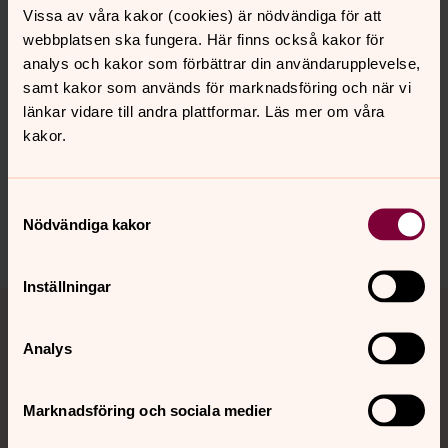
Vissa av våra kakor (cookies) är nödvändiga för att
webbplatsen ska fungera. Här finns också kakor för
analys och kakor som förbättrar din användarupplevelse,
Senast ändrad 18 mars 2022
samt kakor som används för marknadsföring och när vi
Synpunkter eller frågor på sidans
länkar vidare till andra plattformar. Läs mer om våra
innehåll?
kakor.
nodinge.pastorat@svenskakyrkan.se
Dela
Samtyckesval
Nödvändiga kakor
Inställningar
Tillbaka till toppen
Tillbaka till innehållet
Analys
Kontakt
Marknadsföring och sociala medier