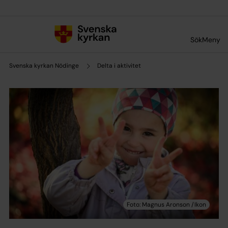
Till innehållet
Till undermeny
Sök
Meny
Svenska kyrkan Nödinge
Delta i aktivitet