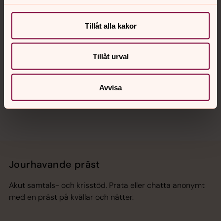
Kalender
Tillåt alla kakor
Hitta snabbt
Tillåt urval
Sociala kanaler
Avvisa
Jourhavande präst
Akut samtals- och krisstöd. Prata eller chatta anonymt
med en präst på kvällar och nätter.