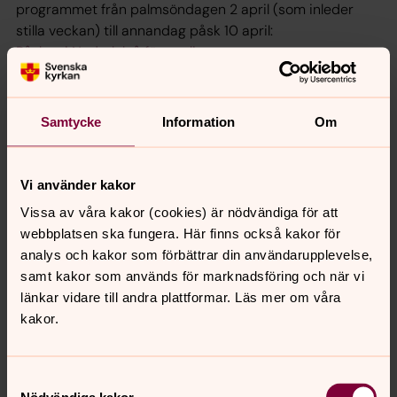
programmet från palmsöndagen 2 april (som inleder
stilla veckan) till annandag påsk 10 april:
Påsken i Nederluleå församling
Läs mer om utställningen:
Fotoutställning av Elisabeth Ohlson Wallin
Samtycke
Information
Om
Om Elisabeth Ohlson. Hon är född 1961 och började
arbeta som dagstidningsfotograf 1980. Hennes
konstnärliga genombrott skedde med fotoutställningen
Vi använder kakor
Ecce Homo 1998. Den visade Jesus i sällskap med hbtq-
Vissa av våra kakor (cookies) är nödvändiga för att
personer och väckte mycket starka känslor. Hon har
webbplatsen ska fungera. Här finns också kakor för
specialiserat sig på att ta starka porträtt och har
analys och kakor som förbättrar din användarupplevelse,
uppdrag för bokförlag, tidningar, företag och
samt kakor som används för marknadsföring och när vi
organisationer. Elisabeth arbetar även med kommersiellt
länkar vidare till andra plattformar. Läs mer om våra
och redaktionellt foto.
kakor.
Kontakt:
Kari Engesnes, musiker, 0920-27 70 36, Inger
Asplund, pedagog, 0920-27 70 34.
Samtyckesval
Vänliga hälsningar