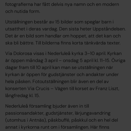
fotografierna har fått delvis nya namn och en modern
och nutida form.
Utställningen består av 15 bilder som speglar barn i
utsatthet i deras vardag. Den sista heter Uppståndelsen.
Det är en bild som handlar om hoppet, att det kan och
ska bli bättre. Till bilderna finns korta tänkvärda texter.
Via Dolorosa
visas i Nederluleå kyrka 3–10 april. Kyrkan
är öppen måndag 3 april – onsdag 5 april kl. 11-15. Övriga
dagar fram till 10 april kan man se utställningen när
kyrkan är öppen för gudstjänster och andakter under
hela påsken. Fotoutställningen blir även en del av
konserten
Via Crucis – Vägen till korset
av Franz Liszt,
långfredag kl. 15.
Nederluleå församling bjuder även in till
passionsandakter, gudstjänster, lärjungavandring
(utomhus i Antnäs), påskbuffé, påskkul och en hel del
annat i kyrkorna runt om i församlingen. Här finns