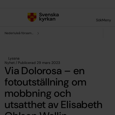
Till innehållet
Till undermeny
Sök
Meny
Nederluleå församling
Lyssna
Nyhet / Publicerad 29 mars 2023
Via Dolorosa – en
fotoutställning om
mobbning och
utsatthet av Elisabeth