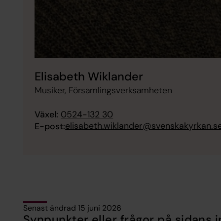
Elisabeth Wiklander
Musiker, Församlingsverksamheten
Växel:
0524-132 30
elisabeth.wiklander@svenskakyrkan.s
E-post:
Senast ändrad 15 juni 2026
Synpunkter eller frågor på sidans i