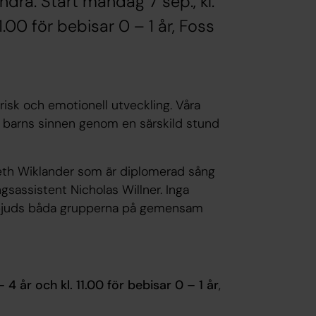
dra. Start måndag 7 sep., kl.
11.00 för bebisar 0 – 1 år, Foss
orisk och emotionell utveckling. Våra
ra barns sinnen genom en särskild stund
abeth Wiklander som är diplomerad sång
sassistent Nicholas Willner. Inga
0 bjuds båda grupperna på gemensam
– 4 år och kl. 11.00 för bebisar 0 – 1 år
,