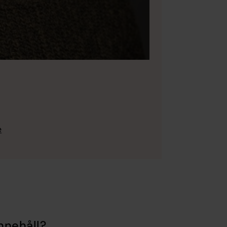
e
nnehåll?