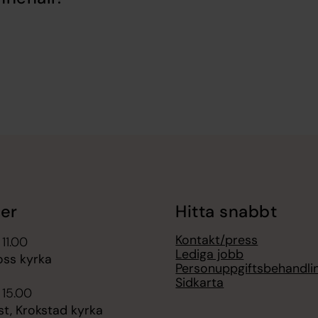
er
Hitta snabbt
Kontakt/press
 11.00
Lediga jobb
oss kyrka
Personuppgiftsbehandli
Sidkarta
 15.00
t, Krokstad kyrka