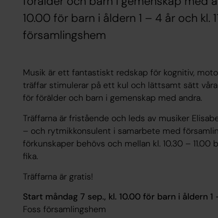
förälder och barn i gemenskap med an
10.00 för barn i åldern 1 – 4 år och kl. 
församlingshem
Musik är ett fantastiskt redskap för kognitiv, mot
träffar stimulerar på ett kul och lättsamt sätt vå
för förälder och barn i gemenskap med andra.
Träffarna är fristående och leds av musiker Elis
– och rytmikkonsulent i samarbete med församling
förkunskaper behövs och mellan kl. 10.30 – 11.0
fika.
Träffarna är gratis!
Start måndag 7 sep., kl. 10.00 för barn i åldern 1 
Foss församlingshem