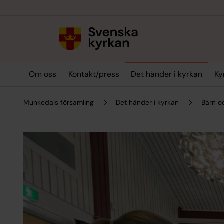
Till innehållet
Till undermeny
Om oss
Kontakt/press
Det händer i kyrkan
Ky
Munkedals församling
Det händer i kyrkan
Barn o