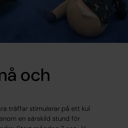
må och
a träffar stimulerar på ett kul
enom en särskild stund för