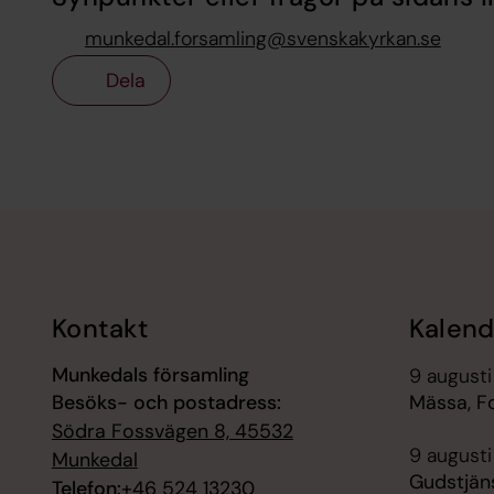
munkedal.forsamling@svenskakyrkan.se
Dela
Tillbaka till toppen
Tillbaka till innehållet
Kontakt
Kalend
Munkedals församling
9 augusti
Besöks- och postadress:
Mässa, F
Södra Fossvägen 8, 45532
9 augusti
Munkedal
Gudstjäns
Telefon:
+46 524 13230