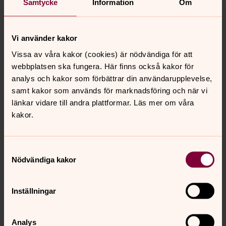
Samtycke
Information
Om
avställd för kyrklig verksamhet
Krokstad kyrka
, K
rokstad 41, 45595 Hedekas
Sanne kyrka
, Prästbol 14, 45596 Hedekas Kyrkan är
Vi använder kakor
avställd för kyrklig verksamhet.
Vissa av våra kakor (cookies) är nödvändiga för att
Svarteborgs kyrka
, Svarteborg 60, 45597 Dingle
webbplatsen ska fungera. Här finns också kakor för
Valbo-Ryr kyrka
, Valbo-Ryrs kyrka, 45892 Färgelanda.
analys och kakor som förbättrar din användarupplevelse,
Kyrkan är avställd för kyrklig verksamhet.
samt kakor som används för marknadsföring och när vi
länkar vidare till andra plattformar. Läs mer om våra
Boka dop, bröllop, begravning
kakor.
Kyrkan finns med i glädje och sorg, genom livets viktiga
ögonblick. Här hittar du information om hur du bokar
Samtyckesval
dop, bröllop eller begravning!
Nödvändiga kakor
Medarbetare
Inställningar
Söker du en av oss medarbetare i Munkedals
församling? Här finns våra kontaktuppgifter, välkommen
att höra av dig!
Analys