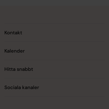
Tillbaka till toppen
Tillbaka till innehållet
Kontakt
Kalender
Hitta snabbt
Sociala kanaler