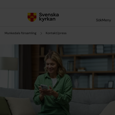
Till innehållet
Till undermeny
Sök
Meny
Munkedals församling
Kontakt/press