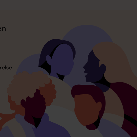
en
relse