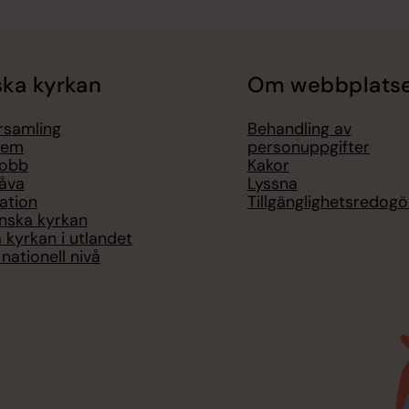
ka kyrkan
Om webbplats
örsamling
Behandling av
lem
personuppgifter
jobb
Kakor
åva
Lyssna
ation
Tillgänglighetsredogö
nska kyrkan
 kyrkan i utlandet
nationell nivå