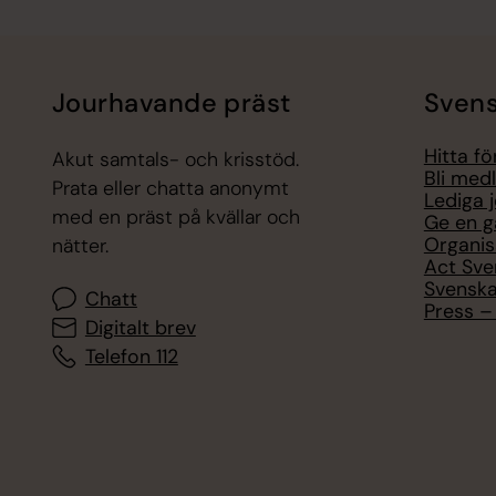
Jourhavande präst
Svens
Hitta f
Akut samtals- och krisstöd.
Bli med
Prata eller chatta anonymt
Lediga 
med en präst på kvällar och
Ge en g
Organis
nätter.
Act Sve
Svenska
Chatt
Press – 
Digitalt brev
Telefon 112