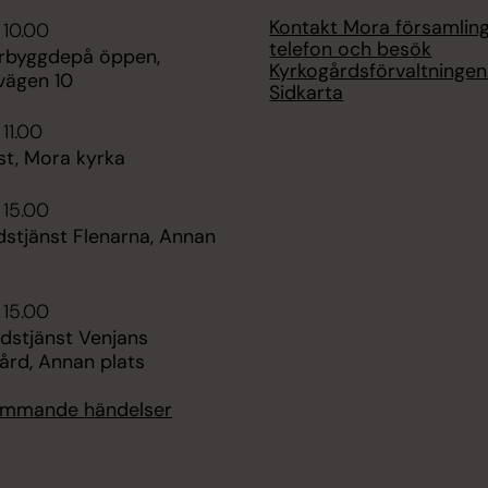
Kontakt Mora församlin
 10.00
telefon och besök
terbyggdepå öppen,
Kyrkogårdsförvaltninge
vägen 10
Sidkarta
 11.00
st, Mora kyrka
 15.00
stjänst Flenarna, Annan
 15.00
udstjänst Venjans
rd, Annan plats
kommande händelser