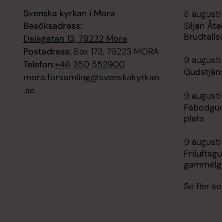
Svenska kyrkan i Mora
8 augusti
Besöksadress:
Siljan Å
Brudtalls
Dalagatan 13, 79232 Mora
Postadress:
Box 173, 79223 MORA
9 augusti
Telefon:
+46 250 552900
Gudstjän
mora.forsamling@svenskakyrkan
.se
9 augusti
Fäbodgud
plats
9 augusti
Friluftsg
gammelgå
Se fler 