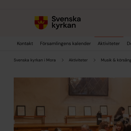
Till innehållet
Till undermeny
Kontakt
Församlingens kalender
Aktiviteter
D
Svenska kyrkan i Mora
Aktiviteter
Musik & körsån