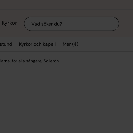
Sök
Kyrkor
Mer (4)
sstund
Kyrkor och kapell
larna, för alla sångare, Sollerön