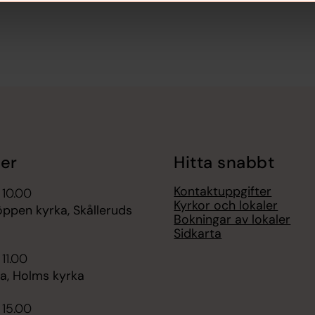
er
Hitta snabbt
Kontaktuppgifter
 10.00
Kyrkor och lokaler
pen kyrka, Skålleruds
Bokningar av lokaler
Sidkarta
 11.00
, Holms kyrka
 15.00