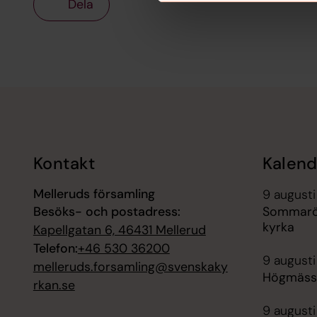
Dela
Tillbaka till toppen
Tillbaka till innehållet
Kontakt
Kalend
Melleruds församling
9 augusti
Besöks- och postadress:
Sommaröp
kyrka
Kapellgatan 6, 46431 Mellerud
Telefon:
+46 530 36200
9 augusti
melleruds.forsamling@svenskaky
Högmässa
rkan.se
9 augusti