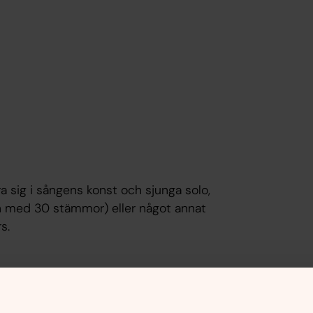
a sig i sångens konst och sjunga solo,
en med 30 stämmor) eller något annat
s.
 fyller kyrkorummet med musik. Till oss är du varmt väl
a körer