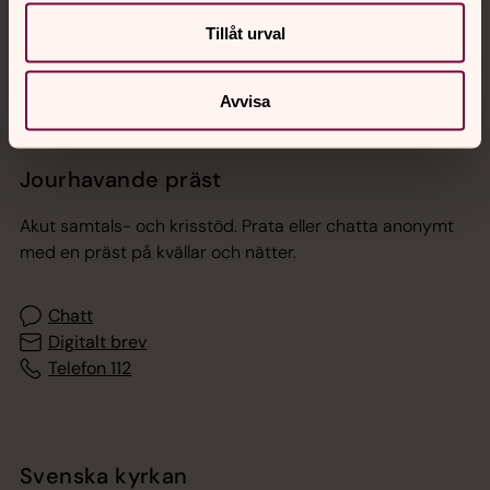
Sociala kanaler
Tillåt urval
Avvisa
Jourhavande präst
Akut samtals- och krisstöd. Prata eller chatta anonymt
med en präst på kvällar och nätter.
Chatt
Digitalt brev
Telefon 112
Svenska kyrkan