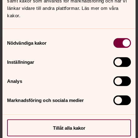
samt kakor som används för marknadsföring och när vi
Dela
länkar vidare till andra plattformar. Läs mer om våra
kakor.
Samtyckesval
Tillbaka till toppen
Tillbaka till innehållet
Nödvändiga kakor
Inställningar
Kontakt
Analys
Kalender
Marknadsföring och sociala medier
Hitta snabbt
Tillåt alla kakor