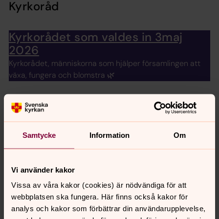
Kyrkoråd
Kyrkorådet som valdes in 3maj
2026
Kyrkorådet, människorna som hjälper församlingen att
växa, fungera och blomstra 🌿
Ekumenik
Svenska kyrkan samverkar tillsammans med andra
kristna samfund på Mallorca.
Samtycke
Information
Om
Vi använder kakor
Senast ändrad 20 juli 2026
Vissa av våra kakor (cookies) är nödvändiga för att
Synpunkter eller frågor på sidans
webbplatsen ska fungera. Här finns också kakor för
innehåll?
analys och kakor som förbättrar din användarupplevelse,
mallorca@svenskakyrkan.se