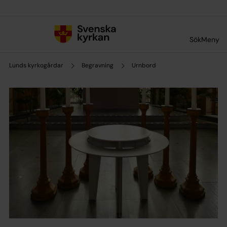
Till innehållet
Till undermeny
Sök
Meny
Lunds kyrkogårdar
Begravning
Urnbord