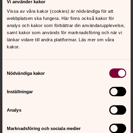
Vi använder kakor
Vissa av våra kakor (cookies) är nödvändiga för att
webbplatsen ska fungera. Här finns också kakor för
Urnbord inne i Sankt Olofs kapell.
analys och kakor som förbättrar din användarupplevelse,
samt kakor som används för marknadsföring och när vi
Senast ändrad 18 juni 2025
länkar vidare till andra plattformar. Läs mer om våra
Synpunkter eller frågor på sidans
kakor.
innehåll?
lpkyrkogard@svenskakyrkan.se
Samtyckesval
Dela
Nödvändiga kakor
Inställningar
Tillbaka till toppen
Tillbaka till innehållet
Analys
Marknadsföring och sociala medier
Kontakt