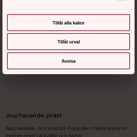
Kalender
Tillåt alla kakor
Tillåt urval
Hitta snabbt
Avvisa
Sociala kanaler
Jourhavande präst
Akut samtals- och krisstöd. Prata eller chatta anonymt
med en präst på kvällar och nätter.